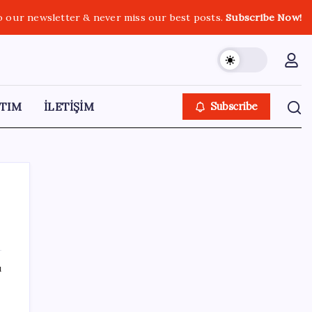
o our newsletter & never miss our best posts.
Subscribe Now!
TIM
İLETİŞİM
Subscribe
SON YAZILAR
ı
Halkbank, ikincil halka arz süreci başlattı