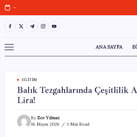
Skip
-
to
content
https://www.facebook.com/
https://twitter.com/
https://t.me/
https://www.instagram.com/
https://youtube.com/
ANA SAYFA
E
EĞITIM
Balık Tezgahlarında Çeşitlilik A
Lira!
By
Ece Yılmaz
16 Mayıs 2026
1 Min Read