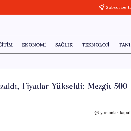
Subscribe t
ĞİTİM
EKONOMİ
SAĞLIK
TEKNOLOJİ
TANI
zaldı, Fiyatlar Yükseldi: Mezgit 500
Balık
yorumlar kapal
Tezgahlarında
Çeşitlilik
Azaldı,