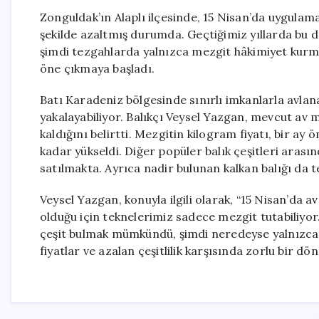
Zonguldak’ın Alaplı ilçesinde, 15 Nisan’da uygulamay
şekilde azaltmış durumda. Geçtiğimiz yıllarda bu
şimdi tezgahlarda yalnızca mezgit hâkimiyet kurmu
öne çıkmaya başladı.
Batı Karadeniz bölgesinde sınırlı imkanlarla avlan
yakalayabiliyor. Balıkçı Veysel Yazgan, mevcut av m
kaldığını belirtti. Mezgitin kilogram fiyatı, bir a
kadar yükseldi. Diğer popüler balık çeşitleri arası
satılmakta. Ayrıca nadir bulunan kalkan balığı da 
Veysel Yazgan, konuyla ilgili olarak, “15 Nisan’da 
olduğu için teknelerimiz sadece mezgit tutabiliyo
çeşit bulmak mümkündü, şimdi neredeyse yalnızca me
fiyatlar ve azalan çeşitlilik karşısında zorlu bir dö