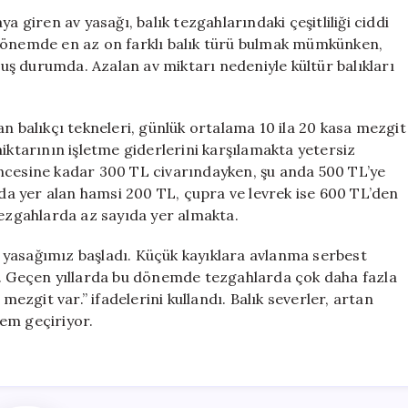
Fiyatlar
a giren av yasağı, balık tezgahlarındaki çeşitliliği ciddi
Yükseldi:
 dönemde en az on farklı balık türü bulmak mümkünken,
Mezgit
ş durumda. Azalan av miktarı nedeniyle kültür balıkları
500
Lira!
için
an balıkçı tekneleri, günlük ortalama 10 ila 20 kasa mezgit
iktarının işletme giderlerini karşılamakta yetersiz
y öncesine kadar 300 TL civarındayken, şu anda 500 TL’ye
nda yer alan hamsi 200 TL, çupra ve levrek ise 600 TL’den
tezgahlarda az sayıda yer almakta.
av yasağımız başladı. Küçük kayıklara avlanma serbest
r. Geçen yıllarda bu dönemde tezgahlarda çok daha fazla
zgit var.” ifadelerini kullandı. Balık severler, artan
nem geçiriyor.