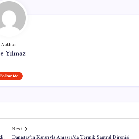
Author
e Yılmaz
Follow Me
Next
di:
Danıştay’ın Kararıyla Amasra’da Termik Santral Direnişi