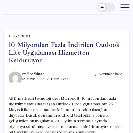
Skip
to
content
EKONOMI
10 Milyondan Fazla İndirilen Outlook
Lite Uygulaması Hizmetten
Kaldırılıyor
10
By
Ece Yılmaz
yorumlar kapalı
Milyondan
12 Mayıs 2026
1 Min Read
Fazla
İndirilen
Outlook
ABD merkezli teknoloji devi Microsoft, 10 milyondan fazla
Lite
indirilme sayısına ulaşan Outlook Lite uygulamasının 25
Uygulaması
Hizmetten
Mayıs itibarıyla tamamen kullanımdan kaldırılacağını
Kaldırılıyor
duyurdu. Düşük donanımlı Android telefonlara yönelik
için
geliştirilen bu uygulama, 2022 yılının Temmuz ayında
piyasaya sürülmüştü ve kullanıcılarına sade bir arayüz, düşük
pil tüketimi ve akıcı bir performans sunuyordu.