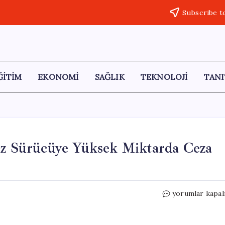
Subscribe t
ĞİTİM
EKONOMİ
SAĞLIK
TEKNOLOJİ
TANI
siz Sürücüye Yüksek Miktarda Ceza
16
yorumlar kapal
Yaşında
Kaza
Yapan