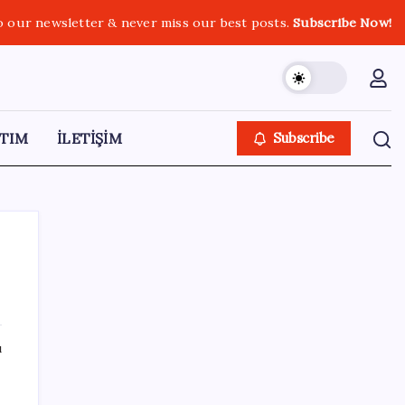
o our newsletter & never miss our best posts.
Subscribe Now!
TIM
İLETİŞİM
Subscribe
SON YAZILAR
ı
Redmi 17 ve 17 5G 7.500 mAh Batarya ile
Tanıtıldı