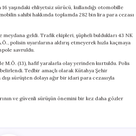
Ehliyetsiz
16 yaşındaki ehliyetsiz sürücü, kullandığı otomobille
Sürücüye
mobilin sahibi hakkında toplamda 282 bin lira para cezası
Yüksek
Miktarda
Ceza
meydana geldi. Trafik ekipleri, şüpheli buldukları 43 NK
Uygulandı
.Ö., polisin uyarılarına aldırış etmeyerek hızla kaçmaya
için
mpole savruldu.
e M.Ö. (13), hafif yaralarla olay yerinden kurtuldu. Polis
belirlendi. Tedbir amaçlı olarak Kütahya Şehir
dışı sürüşten dolayı ağır bir idari para cezasıyla
arının ve güvenli sürüşün önemini bir kez daha gözler