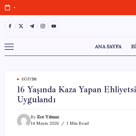
Skip
-
to
content
https://www.facebook.com/
https://twitter.com/
https://t.me/
https://www.instagram.com/
https://youtube.com/
ANA SAYFA
E
EĞITIM
16 Yaşında Kaza Yapan Ehliyet
Uygulandı
By
Ece Yılmaz
14 Mayıs 2026
1 Min Read