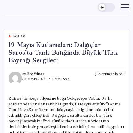
Skip
to
content
EĞITIM
19 Mayıs Kutlamaları: Dalgıçlar
Saros’ta Tank Batığında Büyük Türk
Bayrağı Sergiledi
19
By
Ece Yılmaz
yorumlar kapalı
Mayıs
20 Mayıs 2026
1 Min Read
Kutlamaları:
Dalgıçlar
Saros’ta
Edirne’nin Keşan ilçesine bağlı Gökçetepe Tabiat Parkı
Tank
açıklarında yer alan tank batığında, 19 Mayıs Atatürk’ü Anma,
Batığında
Büyük
Gençlik ve Spor Bayramı dolayısıyla dalgıçlar anlamlı bir
Türk
etkinlik gerçekleştirdi. Dalgıçlar, su altında dev bir Türk
Bayrağı
bayrağı açarak bu özel günü kutladı. Saros Körfezi’nin
Sergiledi
derinliklerinde gerçekleştirilen bu etkinlik, hem milli duyguları
için
pekiştirdi hem de su altı güzelliklerini gözler önüne serdi.