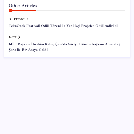
Other Articles
Previous
TeknOcak Festivali Ödül Töreni ile Yenilikçi Projeler Ödüllendirildi
Next
MİT Başkanı İbrahim Kalın, Şam’da Suriye Cumhurbaşkanı Ahmed eş-
Şara ile Bir Araya Geldi
SON YAZILAR
‘Çerçeve yasa’yı imzalamamış, paylaşımı dikkat