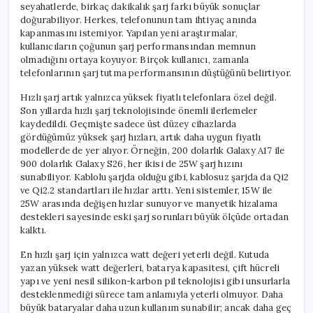
seyahatlerde, birkaç dakikalık şarj farkı büyük sonuçlar
doğurabiliyor. Herkes, telefonunun tam ihtiyaç anında
kapanmasını istemiyor. Yapılan yeni araştırmalar,
kullanıcıların çoğunun şarj performansından memnun
olmadığını ortaya koyuyor. Birçok kullanıcı, zamanla
telefonlarının şarj tutma performansının düştüğünü belirtiyor.
Hızlı şarj artık yalnızca yüksek fiyatlı telefonlara özel değil.
Son yıllarda hızlı şarj teknolojisinde önemli ilerlemeler
kaydedildi. Geçmişte sadece üst düzey cihazlarda
gördüğümüz yüksek şarj hızları, artık daha uygun fiyatlı
modellerde de yer alıyor. Örneğin, 200 dolarlık Galaxy A17 ile
900 dolarlık Galaxy S26, her ikisi de 25W şarj hızını
sunabiliyor. Kablolu şarjda olduğu gibi, kablosuz şarjda da Qi2
ve Qi2.2 standartları ile hızlar arttı. Yeni sistemler, 15W ile
25W arasında değişen hızlar sunuyor ve manyetik hizalama
destekleri sayesinde eski şarj sorunları büyük ölçüde ortadan
kalktı.
En hızlı şarj için yalnızca watt değeri yeterli değil. Kutuda
yazan yüksek watt değerleri, batarya kapasitesi, çift hücreli
yapı ve yeni nesil silikon-karbon pil teknolojisi gibi unsurlarla
desteklenmediği sürece tam anlamıyla yeterli olmuyor. Daha
büyük bataryalar daha uzun kullanım sunabilir; ancak daha geç