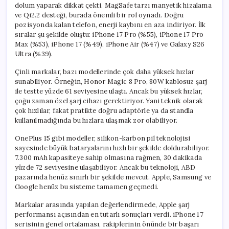
dolum yaparak dikkat çekti. MagSafe tarzı manyetik hizalama
ve Qi2.2 desteği, burada önemli bir rol oynadı. Doğru
pozisyonda kalan telefon, enerji kaybını en aza indiriyor. İlk
sıralar şu şekilde oluştu: iPhone 17 Pro (%55), iPhone 17 Pro
Max (%53), iPhone 17 (%49), iPhone Air (%47) ve Galaxy S26
Ultra (%39).
Çinli markalar, bazı modellerinde çok daha yüksek hızlar
sunabiliyor. Örneğin, Honor Magic 8 Pro, 80W kablosuz şarj
ile testte yüzde 61 seviyesine ulaştı. Ancak bu yüksek hızlar,
çoğu zaman özel şarj cihazı gerektiriyor. Yani teknik olarak
çok hızlılar, fakat pratikte doğru adaptörle ya da standla
kullanılmadığında bu hızlara ulaşmak zor olabiliyor.
OnePlus 15 gibi modeller, silikon-karbon pil teknolojisi
sayesinde büyük bataryalarını hızlı bir şekilde doldurabiliyor.
7.300 mAh kapasiteye sahip olmasına rağmen, 30 dakikada
yüzde 72 seviyesine ulaşabiliyor. Ancak bu teknoloji, ABD
pazarında henüz sınırlı bir şekilde mevcut. Apple, Samsung ve
Google henüz bu sisteme tamamen geçmedi.
Markalar arasında yapılan değerlendirmede, Apple şarj
performansı açısından en tutarlı sonuçları verdi. iPhone 17
serisinin genel ortalaması, rakiplerinin önünde bir başarı