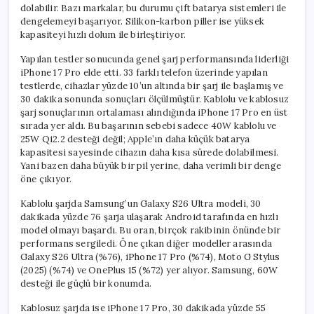
dolabilir. Bazı markalar, bu durumu çift batarya sistemleri ile
dengelemeyi başarıyor. Silikon-karbon piller ise yüksek
kapasiteyi hızlı dolum ile birleştiriyor.
Yapılan testler sonucunda genel şarj performansında liderliği
iPhone 17 Pro elde etti. 33 farklı telefon üzerinde yapılan
testlerde, cihazlar yüzde 10’un altında bir şarj ile başlamış ve
30 dakika sonunda sonuçları ölçülmüştür. Kablolu ve kablosuz
şarj sonuçlarının ortalaması alındığında iPhone 17 Pro en üst
sırada yer aldı. Bu başarının sebebi sadece 40W kablolu ve
25W Qi2.2 desteği değil; Apple’ın daha küçük batarya
kapasitesi sayesinde cihazın daha kısa sürede dolabilmesi.
Yani bazen daha büyük bir pil yerine, daha verimli bir denge
öne çıkıyor.
Kablolu şarjda Samsung’un Galaxy S26 Ultra modeli, 30
dakikada yüzde 76 şarja ulaşarak Android tarafında en hızlı
model olmayı başardı. Bu oran, birçok rakibinin önünde bir
performans sergiledi. Öne çıkan diğer modeller arasında
Galaxy S26 Ultra (%76), iPhone 17 Pro (%74), Moto G Stylus
(2025) (%74) ve OnePlus 15 (%72) yer alıyor. Samsung, 60W
desteği ile güçlü bir konumda.
Kablosuz şarjda ise iPhone 17 Pro, 30 dakikada yüzde 55