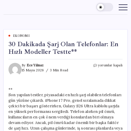
Skip
to
content
EKONOMI
30 Dakikada Şarj Olan Telefonlar: En
Hızlı Modeller Testte**
30
By
Ece Yılmaz
yorumlar kapalı
Dakikada
15 Mayıs 2026
3 Min Read
Şarj
Olan
Telefonlar:
**
En
Son yapılan testler, piyasadaki en hızlı şarj olabilen telefonları
Hızlı
Modeller
gün yüzüne çıkardı. iPhone 17 Pro, genel sıralamada dikkat
Testte**
çekici bir başarı gösterirken, Galaxy S26 Ultra kablolu şarjda
için
en yüksek performansı sergiledi. Telefon alırken pil ömrü,
kullanıcıların en çok önem verdiği konulardan biri olmaya
devam ediyor. Ancak, pil ömrü kadar önemli bir başka faktör
de şarj hızı. Uzun çalışma günlerinde, iş sonrası planlarda veya