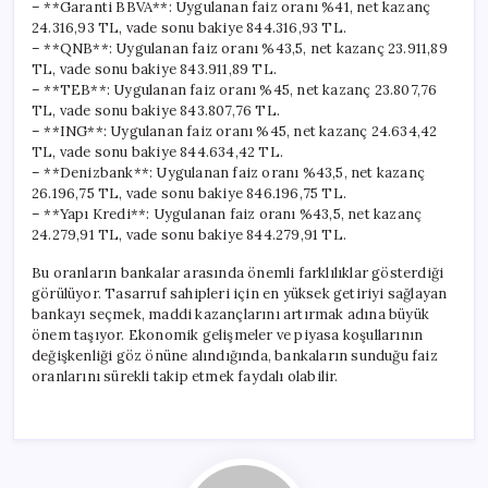
– **Garanti BBVA**: Uygulanan faiz oranı %41, net kazanç
24.316,93 TL, vade sonu bakiye 844.316,93 TL.
– **QNB**: Uygulanan faiz oranı %43,5, net kazanç 23.911,89
TL, vade sonu bakiye 843.911,89 TL.
– **TEB**: Uygulanan faiz oranı %45, net kazanç 23.807,76
TL, vade sonu bakiye 843.807,76 TL.
– **ING**: Uygulanan faiz oranı %45, net kazanç 24.634,42
TL, vade sonu bakiye 844.634,42 TL.
– **Denizbank**: Uygulanan faiz oranı %43,5, net kazanç
26.196,75 TL, vade sonu bakiye 846.196,75 TL.
– **Yapı Kredi**: Uygulanan faiz oranı %43,5, net kazanç
24.279,91 TL, vade sonu bakiye 844.279,91 TL.
Bu oranların bankalar arasında önemli farklılıklar gösterdiği
görülüyor. Tasarruf sahipleri için en yüksek getiriyi sağlayan
bankayı seçmek, maddi kazançlarını artırmak adına büyük
önem taşıyor. Ekonomik gelişmeler ve piyasa koşullarının
değişkenliği göz önüne alındığında, bankaların sunduğu faiz
oranlarını sürekli takip etmek faydalı olabilir.