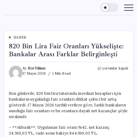
Skip
to
content
HABER
820 Bin Lira Faiz Oranları Yükselişte:
Bankalar Arası Farklar Belirginleşti
820
By
Ece Yılmaz
yorumlar kapalı
Bin
17 Mayıs 2026
1 Min Read
Lira
Faiz
Oranları
Son günlerde, 820 bin lira tutarında mevduat hesapları için
Yükselişte:
bankaların uyguladığı faiz oranları dikkat çekici bir artış
Bankalar
Arası
gösterdi. 17 Mayıs 2026 tarihli verilere göre, farklı bankaların
Farklar
sunduğu faiz oranları ve bu oranlara dayalı net kazançlar şöyle
Belirginleşti
sıralandı:
için
– **Akbank**: Uygulanan faiz oranı %42, net kazanç
24.910,03 TL, vade sonu bakiye 844.910,03 TL.