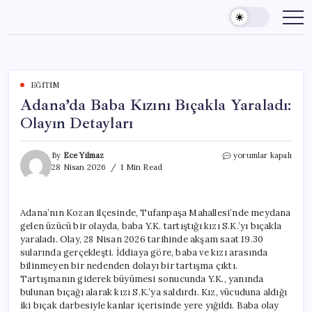
Skip
to
content
EĞITIM
Adana’da Baba Kızını Bıçakla Yaraladı:
Olayın Detayları
Adana’da
By
Ece Yılmaz
yorumlar kapalı
Baba
28 Nisan 2026
1 Min Read
Kızını
Bıçakla
Yaraladı:
Adana’nın Kozan ilçesinde, Tufanpaşa Mahallesi’nde meydana
Olayın
gelen üzücü bir olayda, baba Y.K. tartıştığı kızı S.K.’yı bıçakla
Detayları
için
yaraladı. Olay, 28 Nisan 2026 tarihinde akşam saat 19.30
sularında gerçekleşti. İddiaya göre, baba ve kızı arasında
bilinmeyen bir nedenden dolayı bir tartışma çıktı.
Tartışmanın giderek büyümesi sonucunda Y.K., yanında
bulunan bıçağı alarak kızı S.K.’ya saldırdı. Kız, vücuduna aldığı
iki bıçak darbesiyle kanlar içerisinde yere yığıldı. Baba olay