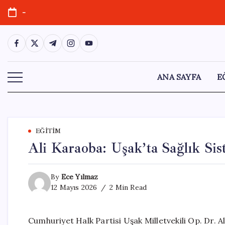
Skip
-
to
content
https://www.facebook.com/
https://twitter.com/
https://t.me/
https://www.instagram.com/
https://youtube.com/
ANA SAYFA
E
EĞITIM
Ali Karaoba: Uşak’ta Sağlık Si
By
Ece Yılmaz
12 Mayıs 2026
2 Min Read
Cumhuriyet Halk Partisi Uşak Milletvekili Op. Dr. 