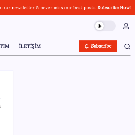
o our newsletter & never miss our best posts.
Subscribe Now!
TIM
İLETİŞİM
Subscribe
ı
SON YAZILAR
Halkbank, ikincil halka arz süreci başlattı