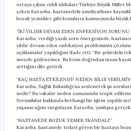
ortaya çıkan ciddi iddiaları Türkiye Büyük Millet Me
çeken Karaoba, hastanedeki ameliyathane kaynaklı 
bozuk yemekler gibi konuların kamuoyunda büyük bir
“İKİ YILDIR DEVAM EDEN ENFEKSİYON SORUNU 
Karaoba, verdiği yazılı soru önergesinde, hastaned
yıldır devam eden enfeksiyon probleminin çözüme 
açıklamalar yapıldığını ifade etti. “Bir şehirdeki 
mesele gizlenemez. Bu konu doğrudan insan hayatını
arttığını dile getirdi.
“KAÇ HASTA ETKİLENDİ? NEDEN BİLGİ VERİLMİY
Karaoba, Sağlık Bakanlığı’na seslenerek şu sorular
nedir? Bu vakalar neden zamanında tespit edilemedi
Sorumlular hakkında herhangi bir işlem yapıldı mı?
yaşanacağını vurgulayan Karaoba, yanlışsa gerçek v
“HASTANEDE BOZUK YEMEK SKANDALI!”
Karaoba, hastanede tedavi gören bir hastaya bozu