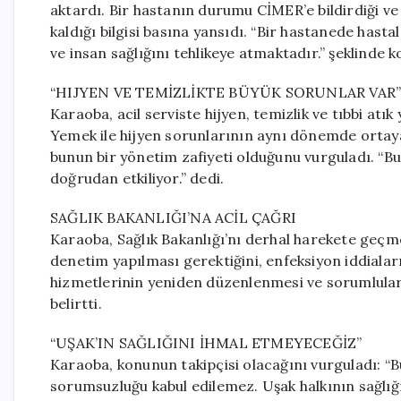
aktardı. Bir hastanın durumu CİMER’e bildirdiği v
kaldığı bilgisi basına yansıdı. “Bir hastanede has
ve insan sağlığını tehlikeye atmaktadır.” şeklinde k
“HIJYEN VE TEMİZLİKTE BÜYÜK SORUNLAR VAR
Karaoba, acil serviste hijyen, temizlik ve tıbbi atı
Yemek ile hijyen sorunlarının aynı dönemde ortaya
bunun bir yönetim zafiyeti olduğunu vurguladı. “Bu 
doğrudan etkiliyor.” dedi.
SAĞLIK BAKANLIĞI’NA ACİL ÇAĞRI
Karaoba, Sağlık Bakanlığı’nı derhal harekete geç
denetim yapılması gerektiğini, enfeksiyon iddiaları
hizmetlerinin yeniden düzenlenmesi ve sorumlular 
belirtti.
“UŞAK’IN SAĞLIĞINI İHMAL ETMEYECEĞİZ”
Karaoba, konunun takipçisi olacağını vurguladı: “B
sorumsuzluğu kabul edilemez. Uşak halkının sağlığı