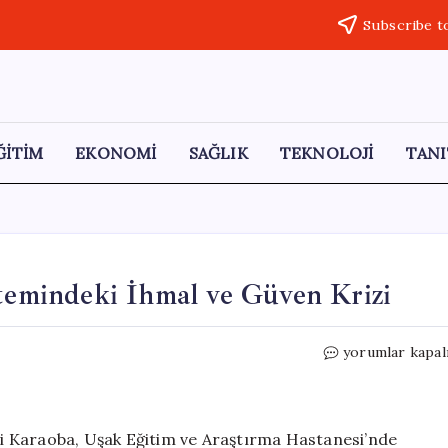
Subscribe t
ĞİTİM
EKONOMİ
SAĞLIK
TEKNOLOJİ
TANI
stemindeki İhmal ve Güven Krizi
Ali
yorumlar kapal
Karaoba:
Uşak’ta
Sağlık
Sistemindeki
Ali Karaoba, Uşak Eğitim ve Araştırma Hastanesi’nde