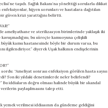
İhmal
clisi’ne taşıdı. Sağlık Bakanı’na yönelttiği sorularla dikkat
ve
enfeksiyonlar, hijyen sorunları ve hastalara dağıtılan
Güven
 güven krizi yarattığını belirtti.
Krizi
için
VAR!”
e ameliyathane ve sterilizasyon birimlerinde yaklaşık iki
kavuşmadığını, bu süreçte kamuoyuna çelişkili
tek büyük kamu hastanesinde böyle bir durum varsa, bu
 ilgilendiriyor.” diyerek Uşak halkının endişelerinin
OR?”
ı sordu: “Ameliyat sonrası enfeksiyon görülen hasta sayısı
? Son iki yıldaki denetimlerde neler belirlendi?
” Bu iddiaların doğru olması halinde büyük bir skandal
erilerin paylaşılmasını talep etti.
k yemek verilmesi iddiasının da gündeme geldiğini