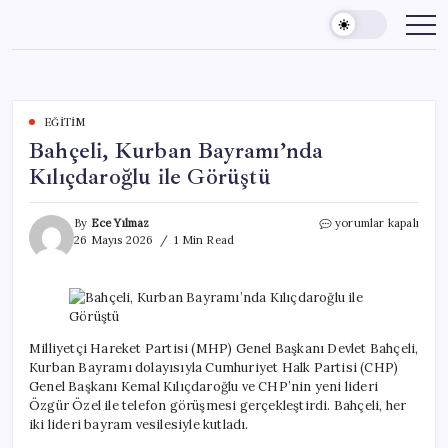
Skip
to
content
EĞITIM
Bahçeli, Kurban Bayramı’nda
Kılıçdaroğlu ile Görüştü
Bahçeli,
By
Ece Yılmaz
yorumlar kapalı
Kurban
26 Mayıs 2026
1 Min Read
Bayramı’nda
Kılıçdaroğlu
ile
Görüştü
için
Milliyetçi Hareket Partisi (MHP) Genel Başkanı Devlet Bahçeli,
Kurban Bayramı dolayısıyla Cumhuriyet Halk Partisi (CHP)
Genel Başkanı Kemal Kılıçdaroğlu ve CHP’nin yeni lideri
Özgür Özel ile telefon görüşmesi gerçekleştirdi. Bahçeli, her
iki lideri bayram vesilesiyle kutladı.