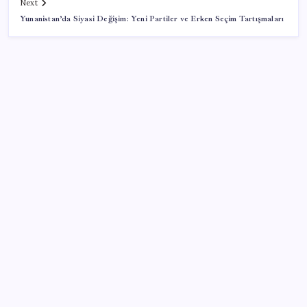
Next
Yunanistan’da Siyasi Değişim: Yeni Partiler ve Erken Seçim Tartışmaları
SON YAZILAR
Tüm Yerel-Sen’den yeni çözüm sürecine tepki:
‘Terörle pazarlık olmaz’
Bacakta bu belirtiler varsa dikkat! Pıhtı habercisi
olabilir
ASELSAN’dan Kritik Başarı: Yerli ve Milli Kızılötesi
Dedektörler