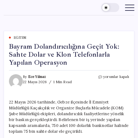
Skip
to
content
EĞITIM
Bayram Dolandırıcılığına Geçit Yok:
Sahte Dolar ve Klon Telefonlarla
Yapılan Operasyon
Bayram
By
Ece Yılmaz
yorumlar kapalı
Dolandırıcılığına
22 Mayıs 2026
1 Min Read
Geçit
Yok:
Sahte
22 Mayıs 2026 tarihinde, Gebze ilçesinde İl Emniyet
Dolar
Müdürlüğü Kaçakçılık ve Organize Suçlarla Mücadele (KOM)
ve
Klon
Şube Müdürlüğü ekipleri, dolandırıcılık faaliyetlerine yönelik
Telefonlarla
bir baskın gerçekleştirdi. Belirlenen bir iş yerinde yapılan
Yapılan
kapsamlı aramalarda, 750 adet 100 dolarlık banknotlar halinde
Operasyon
toplam 75 bin sahte dolar ele geçirildi.
için