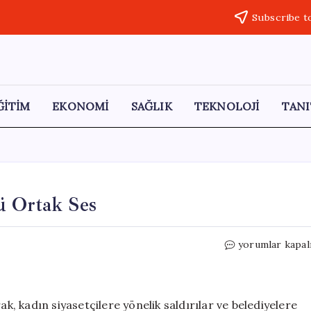
Subscribe t
ĞİTİM
EKONOMİ
SAĞLIK
TEKNOLOJİ
TANI
ü Ortak Ses
CHP’li
yorumlar kapal
81
İl
Başkanından
Güçlü
ak, kadın siyasetçilere yönelik saldırılar ve belediyelere