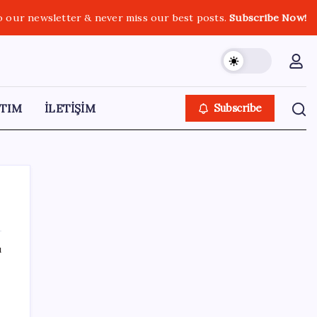
o our newsletter & never miss our best posts.
Subscribe Now!
TIM
İLETİŞİM
Subscribe
ı
SON YAZILAR
Çerçeve yasa TBMM’de… Görüşmeler
bugün başlıyor: Saat belli oldu