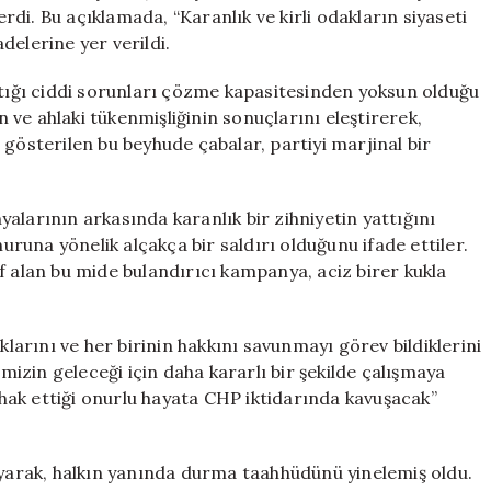
Ortak
di. Bu açıklamada, “Karanlık ve kirli odakların siyaseti
Ses
delerine yer verildi.
için
ştığı ciddi sorunları çözme kapasitesinden yoksun olduğu
in ve ahlaki tükenmişliğinin sonuçlarını eleştirerek,
 gösterilen bu beyhude çabalar, partiyi marjinal bir
alarının arkasında karanlık bir zihniyetin yattığını
nuruna yönelik alçakça bir saldırı olduğunu ifade ettiler.
f alan bu mide bulandırıcı kampanya, aciz birer kukla
klarını ve her birinin hakkını savunmayı görev bildiklerini
imizin geleceği için daha kararlı bir şekilde çalışmaya
ak ettiği onurlu hayata CHP iktidarında kavuşacak”
oyarak, halkın yanında durma taahhüdünü yinelemiş oldu.