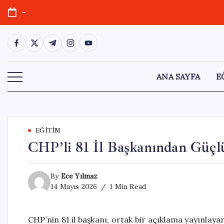
Skip
-
to
content
https://www.facebook.com/
https://twitter.com/
https://t.me/
https://www.instagram.com/
https://youtube.com/
ANA SAYFA
E
EĞITIM
CHP’li 81 İl Başkanından Güçl
By
Ece Yılmaz
14 Mayıs 2026
1 Min Read
CHP’nin 81 il başkanı, ortak bir açıklama yayınlayar