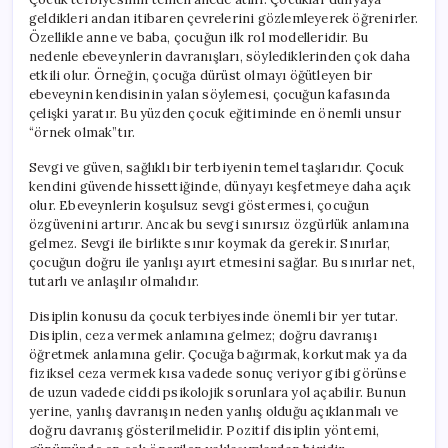
geldikleri andan itibaren çevrelerini gözlemleyerek öğrenirler.
Özellikle anne ve baba, çocuğun ilk rol modelleridir. Bu
nedenle ebeveynlerin davranışları, söylediklerinden çok daha
etkili olur. Örneğin, çocuğa dürüst olmayı öğütleyen bir
ebeveynin kendisinin yalan söylemesi, çocuğun kafasında
çelişki yaratır. Bu yüzden çocuk eğitiminde en önemli unsur
“örnek olmak”tır.
Sevgi ve güven, sağlıklı bir terbiyenin temel taşlarıdır. Çocuk
kendini güvende hissettiğinde, dünyayı keşfetmeye daha açık
olur. Ebeveynlerin koşulsuz sevgi göstermesi, çocuğun
özgüvenini artırır. Ancak bu sevgi sınırsız özgürlük anlamına
gelmez. Sevgi ile birlikte sınır koymak da gerekir. Sınırlar,
çocuğun doğru ile yanlışı ayırt etmesini sağlar. Bu sınırlar net,
tutarlı ve anlaşılır olmalıdır.
Disiplin konusu da çocuk terbiyesinde önemli bir yer tutar.
Disiplin, ceza vermek anlamına gelmez; doğru davranışı
öğretmek anlamına gelir. Çocuğa bağırmak, korkutmak ya da
fiziksel ceza vermek kısa vadede sonuç veriyor gibi görünse
de uzun vadede ciddi psikolojik sorunlara yol açabilir. Bunun
yerine, yanlış davranışın neden yanlış olduğu açıklanmalı ve
doğru davranış gösterilmelidir. Pozitif disiplin yöntemi,