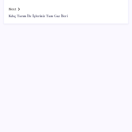
Next
Kılıç Tarım İle İşleriniz Tam Gaz İleri
SON YAZILAR
Tüm dünyaya ‘tatil daveti’
Mirasta yeni dönem: Satışta ilk hak değişecek
Türkiye’ye gelen turistler alışveriş yapmadı, saçını
yaptırdı!
Halkbank, ikincil halka arz süreci başlattı