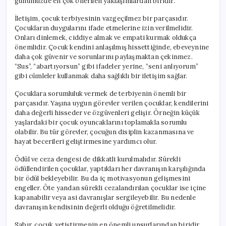
günümüzde en çok önerilen yaklaşımlardan biridir.
İletişim, çocuk terbiyesinin vazgeçilmez bir parçasıdır.
Çocukların duygularını ifade etmelerine izin verilmelidir.
Onları dinlemek, ciddiye almak ve empati kurmak oldukça
önemlidir. Çocuk kendini anlaşılmış hissettiğinde, ebeveynine
daha çok güvenir ve sorunlarını paylaşmaktan çekinmez.
“Sus”, “abartıyorsun” gibi ifadeler yerine, “seni anlıyorum”
gibi cümleler kullanmak daha sağlıklı bir iletişim sağlar.
Çocuklara sorumluluk vermek de terbiyenin önemli bir
parçasıdır. Yaşına uygun görevler verilen çocuklar, kendilerini
daha değerli hisseder ve özgüvenleri gelişir. Örneğin küçük
yaşlardaki bir çocuk oyuncaklarını toplamakla sorumlu
olabilir. Bu tür görevler, çocuğun disiplin kazanmasına ve
hayat becerileri geliştirmesine yardımcı olur.
Ödül ve ceza dengesi de dikkatli kurulmalıdır. Sürekli
ödüllendirilen çocuklar, yaptıkları her davranışın karşılığında
bir ödül bekleyebilir. Bu da iç motivasyonun gelişmesini
engeller. Öte yandan sürekli cezalandırılan çocuklar ise içine
kapanabilir veya asi davranışlar sergileyebilir. Bu nedenle
davranışın kendisinin değerli olduğu öğretilmelidir.
Sabır, çocuk yetiştirmenin en önemli unsurlarından biridir.