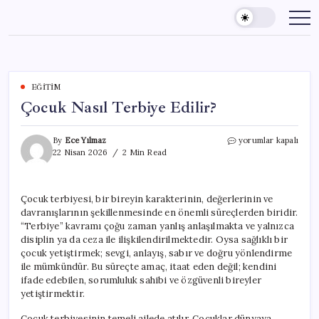
Skip
to
content
EĞITIM
Çocuk Nasıl Terbiye Edilir?
Çocuk
By
Ece Yılmaz
yorumlar kapalı
Nasıl
22 Nisan 2026
2 Min Read
Terbiye
Edilir?
için
Çocuk terbiyesi, bir bireyin karakterinin, değerlerinin ve
davranışlarının şekillenmesinde en önemli süreçlerden biridir.
“Terbiye” kavramı çoğu zaman yanlış anlaşılmakta ve yalnızca
disiplin ya da ceza ile ilişkilendirilmektedir. Oysa sağlıklı bir
çocuk yetiştirmek; sevgi, anlayış, sabır ve doğru yönlendirme
ile mümkündür. Bu süreçte amaç, itaat eden değil; kendini
ifade edebilen, sorumluluk sahibi ve özgüvenli bireyler
yetiştirmektir.
Çocuk terbiyesinin temeli ailede atılır. Çocuklar dünyaya