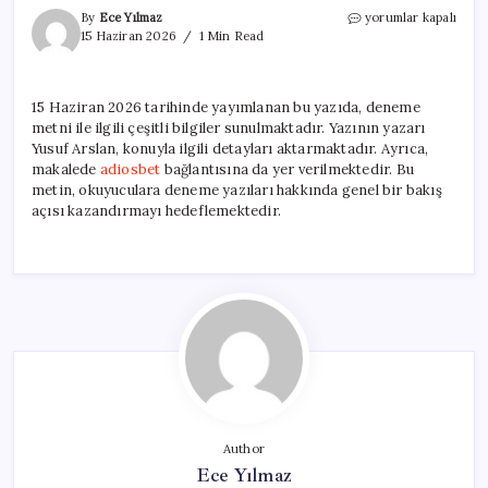
Deneme
By
Ece Yılmaz
yorumlar kapalı
Metinleri:
15 Haziran 2026
1 Min Read
Temel
Bilgiler
ve
15 Haziran 2026 tarihinde yayımlanan bu yazıda, deneme
Bilinmesi
metni ile ilgili çeşitli bilgiler sunulmaktadır. Yazının yazarı
Gerekenler
için
Yusuf Arslan, konuyla ilgili detayları aktarmaktadır. Ayrıca,
makalede
adiosbet
bağlantısına da yer verilmektedir. Bu
metin, okuyuculara deneme yazıları hakkında genel bir bakış
açısı kazandırmayı hedeflemektedir.
Author
Ece Yılmaz