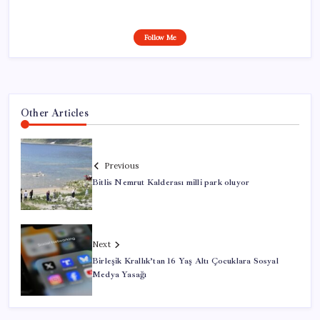
Follow Me
Other Articles
Previous
Bitlis Nemrut Kalderası milli park oluyor
Next
Birleşik Krallık’tan 16 Yaş Altı Çocuklara Sosyal
Medya Yasağı