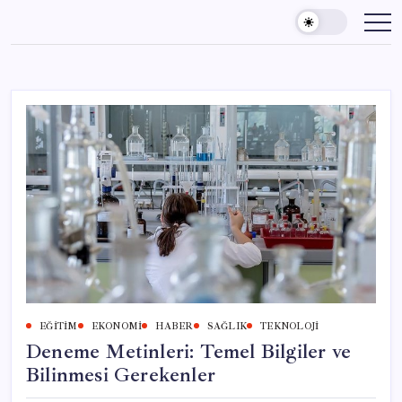
Skip
to
content
EĞITIM
EKONOMI
HABER
SAĞLIK
TEKNOLOJI
Deneme Metinleri: Temel Bilgiler ve
Bilinmesi Gerekenler