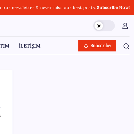
o our newsletter & never miss our best posts.
Subscribe Now!
TIM
İLETİŞİM
Subscribe
SON YAZILAR
ı
Tüm Yerel-Sen’den yeni çözüm sürecine
tepki: ‘Terörle pazarlık olmaz’