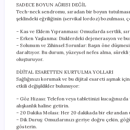
SADECE BOYUN AĞRISI DEĞİL
Tech-neck sendromu, sıradan bir boyun tutulmasın
şeklindeki eğriliğinin (servikal lordoz) bozulması, ç
– Kas ve Eklem Yıpranması: Omuzlarda sertlik, sırt
– Erken Yaşlanma: Disklerdeki dejenerasyon ve buna 
– Solunum ve Zihinsel Sorunlar: Başın öne düşmes
daraltıyor. Bu durum, yüzeysel nefes alma, sürekli yo
oluşturuyor.
DİJİTAL ESARETTEN KURTULMA YOLLARI
Sağlığınızı korumak ve bu dijital esareti aşmak içi
etkili değişiklikler bulunuyor:
– Göz Hizası: Telefon veya tabletinizi kucağınızda
alışkanlık haline getirin.
– 20 Dakika Molası: Her 20 dakikada bir ekrandan 
– Dik Duruş: Omuzlarınızı geriye doğru çekin, göğ
gösterin.