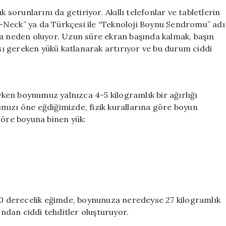
Akıllı
k sorunlarını da getiriyor. Akıllı telefonlar ve tabletlerin
Telefon
-Neck” ya da Türkçesi ile “Teknoloji Boynu Sendromu” adı
Kullanımında
na neden oluyor. Uzun süre ekran başında kalmak, başın
Boyna
ı gereken yükü katlanarak artırıyor ve bu durum ciddi
Binen
Aşırı
Yük
için
en boynumuz yalnızca 4-5 kilogramlık bir ağırlığı
mızı öne eğdiğimizde, fizik kurallarına göre boyun
göre boyuna binen yük:
 60 derecelik eğimde, boynunuza neredeyse 27 kilogramlık
ından ciddi tehditler oluşturuyor.