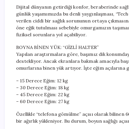
Dijital dünyanın getirdiği konfor, beraberinde sağlı
günlük yaşamımızda bu denli yaygınlaşması, “Tech
verilen ciddi bir sağlık sorununun ortaya çıkması
öne eğik tutulması sebebiyle omurgamızın taşımas
fiziksel sorunlara yol açabiliyor.
BOYNA BİNEN YÜK: “GİZLİ HALTER”
Yapılan araştırmalara göre, başımız dik konumdayk
destekliyor. Ancak ekranlara bakmak amacıyla başı
omurlarına binen yük artıyor. İşte eğim açılarına 
– 15 Derece Eğim: 12 kg
– 30 Derece Eğim: 18 kg
– 45 Derece Eğim: 22 kg
– 60 Derece Eğim: 27 kg
Özellikle “telefona gömülme” açısı olarak bilinen
bir ağırlık yükleniyor. Bu durum, boyun sağlığı açıs