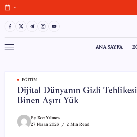
Skip
-
to
content
https://www.facebook.com/
https://twitter.com/
https://t.me/
https://www.instagram.com/
https://youtube.com/
ANA SAYFA
E
EĞITIM
Dijital Dünyanın Gizli Tehlikes
Binen Aşırı Yük
By
Ece Yılmaz
27 Nisan 2026
2 Min Read