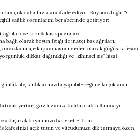
dan çok daha fazlasını ifade ediyor. Boynun doğal “C”
eşitli sağlık sorunlarını beraberinde getiriyor:
 ağrıları ve kronik kas spazmları.
bağlı olarak boyun fıtığı ile inatçı baş ağrıları.
i, omuzların içe kapanmasına neden olarak göğüs kafesini
rgunluk, dikkat dağınıklığı ve “zihinsel sis” hissi
n günlük alışkanlıklarınızda yapabileceğiniz küçük ama
 tutmak yerine, göz hizanıza kaldırarak kullanmayı
uzaklaşarak boynunuzu hareket ettirin.
üs kafesinizi açık tutun ve vücudunuzu dik tutmaya özen