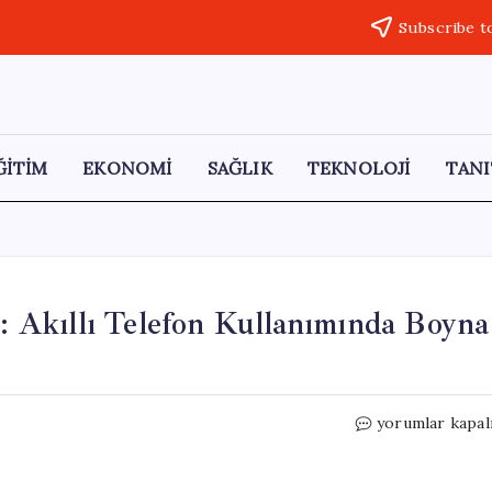
Subscribe t
ĞİTİM
EKONOMİ
SAĞLIK
TEKNOLOJİ
TANI
i: Akıllı Telefon Kullanımında Boyna
Dijital
yorumlar kapal
Dünyanın
Gizli
Tehlikesi: