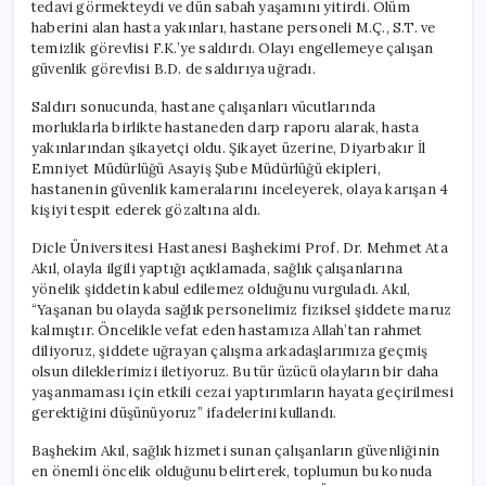
tedavi görmekteydi ve dün sabah yaşamını yitirdi. Ölüm
haberini alan hasta yakınları, hastane personeli M.Ç., S.T. ve
temizlik görevlisi F.K.’ye saldırdı. Olayı engellemeye çalışan
güvenlik görevlisi B.D. de saldırıya uğradı.
Saldırı sonucunda, hastane çalışanları vücutlarında
morluklarla birlikte hastaneden darp raporu alarak, hasta
yakınlarından şikayetçi oldu. Şikayet üzerine, Diyarbakır İl
Emniyet Müdürlüğü Asayiş Şube Müdürlüğü ekipleri,
hastanenin güvenlik kameralarını inceleyerek, olaya karışan 4
kişiyi tespit ederek gözaltına aldı.
Dicle Üniversitesi Hastanesi Başhekimi Prof. Dr. Mehmet Ata
Akıl, olayla ilgili yaptığı açıklamada, sağlık çalışanlarına
yönelik şiddetin kabul edilemez olduğunu vurguladı. Akıl,
“Yaşanan bu olayda sağlık personelimiz fiziksel şiddete maruz
kalmıştır. Öncelikle vefat eden hastamıza Allah’tan rahmet
diliyoruz, şiddete uğrayan çalışma arkadaşlarımıza geçmiş
olsun dileklerimizi iletiyoruz. Bu tür üzücü olayların bir daha
yaşanmaması için etkili cezai yaptırımların hayata geçirilmesi
gerektiğini düşünüyoruz” ifadelerini kullandı.
Başhekim Akıl, sağlık hizmeti sunan çalışanların güvenliğinin
en önemli öncelik olduğunu belirterek, toplumun bu konuda