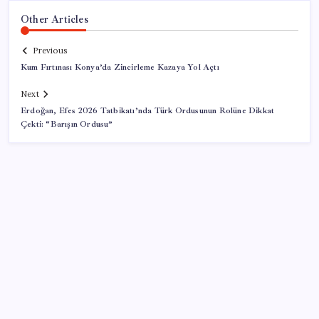
Other Articles
Previous
Kum Fırtınası Konya’da Zincirleme Kazaya Yol Açtı
Next
Erdoğan, Efes 2026 Tatbikatı’nda Türk Ordusunun Rolüne Dikkat
Çekti: “Barışın Ordusu”
SON YAZILAR
‘Çerçeve yasa’yı imzalamamış, paylaşımı dikkat