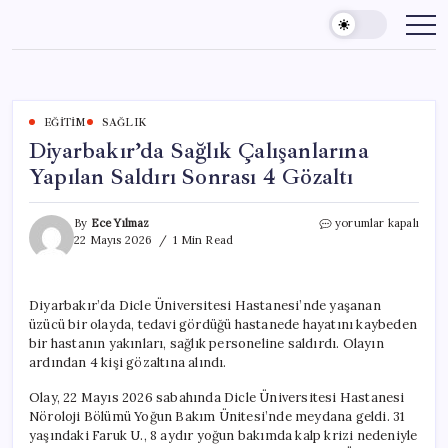
Skip
to
content
EĞITIM
SAĞLIK
Diyarbakır’da Sağlık Çalışanlarına
Yapılan Saldırı Sonrası 4 Gözaltı
Diyarbakır’da
By
Ece Yılmaz
yorumlar kapalı
Sağlık
22 Mayıs 2026
1 Min Read
Çalışanlarına
Yapılan
Saldırı
Diyarbakır’da Dicle Üniversitesi Hastanesi’nde yaşanan
Sonrası
üzücü bir olayda, tedavi gördüğü hastanede hayatını kaybeden
4
Gözaltı
bir hastanın yakınları, sağlık personeline saldırdı. Olayın
için
ardından 4 kişi gözaltına alındı.
Olay, 22 Mayıs 2026 sabahında Dicle Üniversitesi Hastanesi
Nöroloji Bölümü Yoğun Bakım Ünitesi’nde meydana geldi. 31
yaşındaki Faruk U., 8 aydır yoğun bakımda kalp krizi nedeniyle