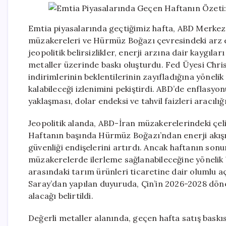
Emtia piyasalarında geçtiğimiz hafta, ABD Merkez B
müzakereleri ve Hürmüz Boğazı çevresindeki arz en
jeopolitik belirsizlikler, enerji arzına dair kaygılar
metaller üzerinde baskı oluşturdu. Fed Üyesi Chri
indirimlerinin beklentilerinin zayıfladığına yöneli
kalabileceği izlenimini pekiştirdi. ABD’de enflasyo
yaklaşması, dolar endeksi ve tahvil faizleri aracılığ
Jeopolitik alanda, ABD-İran müzakerelerindeki çeliş
Haftanın başında Hürmüz Boğazı’ndan enerji akışına
güvenliği endişelerini artırdı. Ancak haftanın so
müzakerelerde ilerleme sağlanabileceğine yönelik be
arasındaki tarım ürünleri ticaretine dair olumlu aç
Saray’dan yapılan duyuruda, Çin’in 2026-2028 döne
alacağı belirtildi.
Değerli metaller alanında, geçen hafta satış baskısı