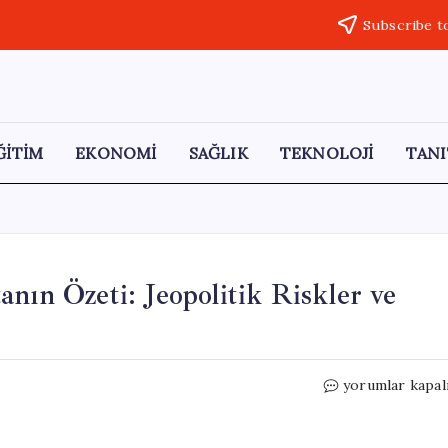
Subscribe t
ĞİTİM
EKONOMİ
SAĞLIK
TEKNOLOJİ
TANI
nın Özeti: Jeopolitik Riskler ve
Emtia
yorumlar kapal
Piyasalarında
Geçen
Haftanın