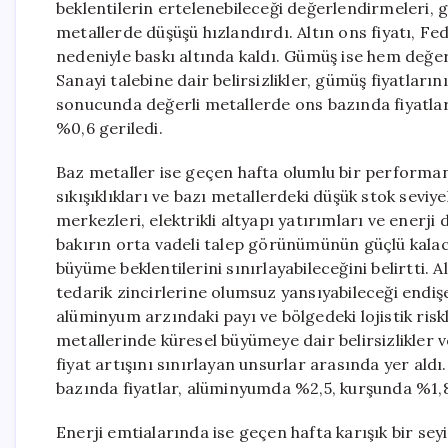
beklentilerin ertelenebileceği değerlendirmeleri, g
metallerde düşüşü hızlandırdı. Altın ons fiyatı, F
nedeniyle baskı altında kaldı. Gümüş ise hem değer
Sanayi talebine dair belirsizlikler, gümüş fiyatları
sonucunda değerli metallerde ons bazında fiyatlar
%0,6 geriledi.
Baz metaller ise geçen hafta olumlu bir performans 
sıkışıklıkları ve bazı metallerdeki düşük stok seviyel
merkezleri, elektrikli altyapı yatırımları ve enerji
bakırın orta vadeli talep görünümünün güçlü kalaca
büyüme beklentilerini sınırlayabileceğini belirtti.
tedarik zincirlerine olumsuz yansıyabileceği endiş
alüminyum arzındaki payı ve bölgedeki lojistik risk
metallerinde küresel büyümeye dair belirsizlikler v
fiyat artışını sınırlayan unsurlar arasında yer ald
bazında fiyatlar, alüminyumda %2,5, kurşunda %1,8,
Enerji emtialarında ise geçen hafta karışık bir sey