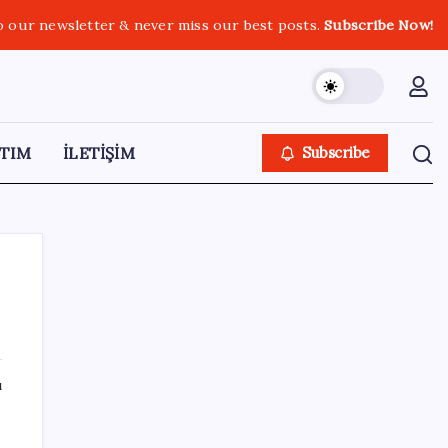
o our newsletter & never miss our best posts.
Subscribe Now!
TIM
İLETİŞİM
Subscribe
SON YAZILAR
ı
Tüm Yerel-Sen’den yeni çözüm sürecine
tepki: ‘Terörle pazarlık olmaz’