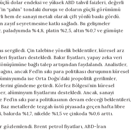
üçlü dolar endeksi ve yüksek ABD tahvil faizleri, değerli
ed’in “şahin” tondaki duruşu ve doların güçlü görünümü
li hem de sanayi metali olarak çift yönlü baskı gördü.
nın zayıf seyretmesine katkı sağladı. Bu gelişmeler
, paladyumda %4,8, platin %2,5, altın %0,7 ve gümüşte
sergiledi. Çin talebine yönelik beklentiler, küresel arz
eri fiyatları destekledi. Bakır fiyatları, yapay zeka veri
 dönüşümüne bağlı talep artışından faydalandı. Analistler,
ğını, ancak Fed’in sıkı para politikası duruşunun küresel
 Alüminyumda ise Orta Doğu’daki jeopolitik gerilimler,
elerini gündeme getirdi. Körfez Bölgesi’nin küresel
ler, alüminyum fiyatlarını destekledi. Ancak, sanayi
e Fed’in sıkı para politikasının devam edeceği beklentileri
ı. Baz metallerde tezgah üstü piyasada geçen hafta libre
 bakırda %1,7, nikelde %1,5 ve çinkoda %0,6 arttı.
ir gözlemlendi. Brent petrol fiyatları, ABD-İran