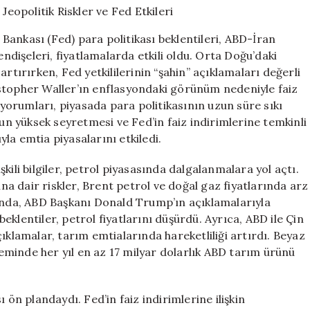
Özeti:
Jeopolitik
ankası (Fed) para politikası beklentileri, ABD-İran
Riskler
dişeleri, fiyatlamalarda etkili oldu. Orta Doğu’daki
ve
ı artırırken, Fed yetkililerinin “şahin” açıklamaları değerli
Fed
Etkileri
stopher Waller’ın enflasyondaki görünüm nedeniyle faiz
için
k yorumları, piyasada para politikasının uzun süre sıkı
nun yüksek seyretmesi ve Fed’in faiz indirimlerine temkinli
ıyla emtia piyasalarını etkiledi.
kili bilgiler, petrol piyasasında dalgalanmalara yol açtı.
 dair riskler, Brent petrol ve doğal gaz fiyatlarında arz
nunda, ABD Başkanı Donald Trump’ın açıklamalarıyla
klentiler, petrol fiyatlarını düşürdü. Ayrıca, ABD ile Çin
ıklamalar, tarım emtialarında hareketliliği artırdı. Beyaz
minde her yıl en az 17 milyar dolarlık ABD tarım ürünü
 ön plandaydı. Fed’in faiz indirimlerine ilişkin