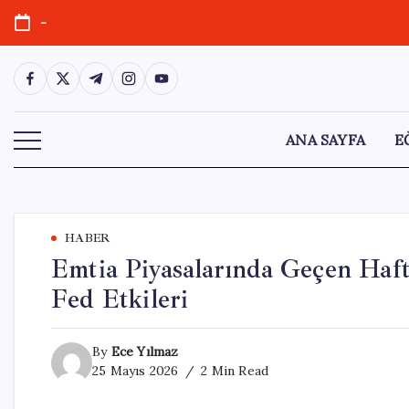
Skip
-
to
content
https://www.facebook.com/
https://twitter.com/
https://t.me/
https://www.instagram.com/
https://youtube.com/
ANA SAYFA
E
HABER
Emtia Piyasalarında Geçen Hafta
Fed Etkileri
By
Ece Yılmaz
25 Mayıs 2026
2 Min Read