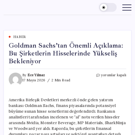
Skip
to
content
HABER
Goldman Sachs’tan Önemli Açıklama:
Bu Şirketlerin Hisselerinde Yükseliş
Bekleniyor
Goldman
By
Ece Yılmaz
yorumlar kapalı
Sachs’tan
17 Mayıs 2026
2 Min Read
Önemli
Açıklama:
Bu
Amerika Birleşik Devletleri merkezli önde gelen yatırım
Şirketlerin
bankası Goldman Sachs, finans piyasalarında potansiyel
Hisselerinde
Yükseliş
büyüme sunan hisse senetlerini değerlendirdi. Bankanın
Bekleniyor
analistleri tarafından incelenen ve “al” notu verilen hisseler
için
arasında Nvidia, Monster Beverage, MP Materials, SharkNinja
ve Woodward yer aldı. Raporda, bu şirketlerin finansal
durumları, pazar payı artışları ve sektörel avantajları detaylı