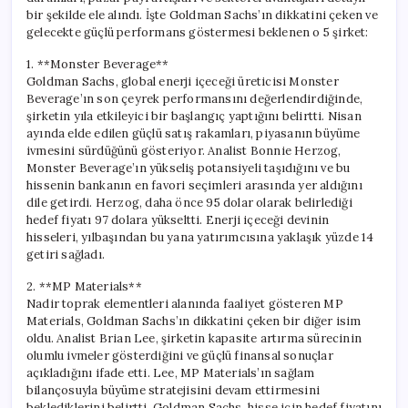
bir şekilde ele alındı. İşte Goldman Sachs’ın dikkatini çeken ve
gelecekte güçlü performans göstermesi beklenen o 5 şirket:
1. **Monster Beverage**
Goldman Sachs, global enerji içeceği üreticisi Monster
Beverage’ın son çeyrek performansını değerlendirdiğinde,
şirketin yıla etkileyici bir başlangıç yaptığını belirtti. Nisan
ayında elde edilen güçlü satış rakamları, piyasanın büyüme
ivmesini sürdüğünü gösteriyor. Analist Bonnie Herzog,
Monster Beverage’ın yükseliş potansiyeli taşıdığını ve bu
hissenin bankanın en favori seçimleri arasında yer aldığını
dile getirdi. Herzog, daha önce 95 dolar olarak belirlediği
hedef fiyatı 97 dolara yükseltti. Enerji içeceği devinin
hisseleri, yılbaşından bu yana yatırımcısına yaklaşık yüzde 14
getiri sağladı.
2. **MP Materials**
Nadir toprak elementleri alanında faaliyet gösteren MP
Materials, Goldman Sachs’ın dikkatini çeken bir diğer isim
oldu. Analist Brian Lee, şirketin kapasite artırma sürecinin
olumlu ivmeler gösterdiğini ve güçlü finansal sonuçlar
açıkladığını ifade etti. Lee, MP Materials’ın sağlam
bilançosuyla büyüme stratejisini devam ettirmesini
beklediklerini belirtti. Goldman Sachs, hisse için hedef fiyatını