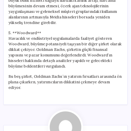
büyük bulut hizmeti sağlayıcılardaki kârlılık artışı, harcama
büyümesinin devam etmesi, özerk ajan teknolojilerinin
yaygınlaşması ve geleneksel müşteri gruplarındaki kullanım
alanlarının artmasıyla Nvidia hisseleri borsada yeniden
yükseliş trendine girebilir.
5. **Woodward**
Havacılık ve endüstriyel uygulamalarda faaliyet gösteren
Woodward, büyüme potansiyeli taşıyan bir diğer şirket olarak
dikkat çekiyor. Goldman Sachs, şirketin güçlü finansal
yapısını ve pazar konumunu değerlendirdi. Woodward’ın
hisseleri hakkında detaylı analizler yapıldı ve gelecekteki
büyüme beklentileri vurgulandı.
Bu beş şirket, Goldman Sachs’ın yatırım fırsatları arasında ön
plana çıkarken, yatırımcıların dikkatini çekmeye devam
ediyor.