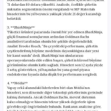
71 dolardan 80 dolara yükseltti. Analizde, özellikle şirketin
mıknatıs segmentinin önemi vurgulandı ve MP Materials
hisselerinin bu yıl boyunca yaklaşık yüzde 21 değer kazandığı
belirtildi.
3. **SharkNinja**
Tüketici ürünleri pazarında önemli bir yer edinen SharkNinja,
güçlü finansal sonuçlarının ardından Goldman Sachs
analistleri tarafından olumlu bir şekilde değerlendirildi.
Analist Brooke Roach, “Bu çeyrekteki performans, şirketin
çeşitlendirilmiş büyüme modelinin dayanıklılığına dair yeni
bir kanıt sundu” dedi. SharkNinja’nın uluslararası
operasyonlarında elde edilen başarı, şirketin küresel büyüme
görünümüne olumlu katkı sağladı. Hisseleri son 12 ayda yüzde
3 artış gösterirken, yıl başından bu yana genel piyasa
endekslerine kıyasla daha düşük bir performans sergiledi.
4. **Nvidia**
Yapay zekâ alanındaki liderlerden biri olan Nvidia’nın
hisseleri, son dönemde diğer teknoloji şirketlerinin gerisinde
kalmış durumda. Ancak Goldman Sachs, mevcut durumun
kalıcı olmadığı ve hissenin tekrar yüksek değerlerle işlem
görebileceği öngörüsünde bulundu. Bankanın analizine göre,