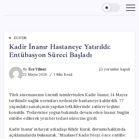
Skip
to
content
EĞITIM
Kadir İnanır Hastaneye Yatırıldı:
Entübasyon Süreci Başladı
Kadir
By
Ece Yılmaz
yorumlar kapalı
İnanır
22 Mayıs 2026
1 Min Read
Hastaneye
Yatırıldı:
Entübasyon
Türk sinemasının önemli isimlerinden Kadir İnanır, 14 Mayıs
Süreci
tarihinde sağlık sorunları nedeniyle hastaneye kaldırıldı. 77
Başladı
için
yaşındaki sanatçının yapılan tetkiklerinde zatürre teşhisi
konuldu. Tedavisine yoğun bakımda devam eden İnanır, bugün
entübe edilerek yeni bir tedavi sürecine girdi.
Kadir İnanır’ın hayat arkadaşı Jülide Kural, durumu hakkında
açıklamalarda bulunarak, “Maalasef Kadir biraz önce entübe