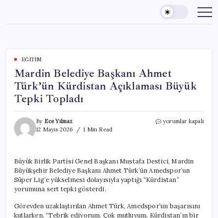
Skip
to
content
EĞITIM
Mardin Belediye Başkanı Ahmet
Türk’ün Kürdistan Açıklaması Büyük
Tepki Topladı
Mardin
By
Ece Yılmaz
yorumlar kapalı
Belediye
12 Mayıs 2026
1 Min Read
Başkanı
Ahmet
Türk’ün
Büyük Birlik Partisi Genel Başkanı Mustafa Destici, Mardin
Kürdistan
Büyükşehir Belediye Başkanı Ahmet Türk’ün Amedspor’un
Açıklaması
Büyük
Süper Lig’e yükselmesi dolayısıyla yaptığı “Kürdistan”
Tepki
yorumuna sert tepki gösterdi.
Topladı
için
Görevden uzaklaştırılan Ahmet Türk, Amedspor’un başarısını
kutlarken, “Tebrik ediyorum. Çok mutluyum. Kürdistan’ın bir