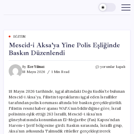
Skip
to
content
EĞITIM
Mescid-i Aksa’ya Yine Polis Eşliğinde
Baskın Düzenlendi
Mescid-
By
Ece Yılmaz
yorumlar kapalı
i
18 Mayıs 2026
1 Min Read
Aksa’ya
Yine
Polis
18 Mayıs 2026 tarihinde, işgal altındaki Doğu Kudüs’te bulunan
Eşliğinde
Mescid-i Aksa’ya, Filistin topraklarını işgal eden İsrailliler
Baskın
Düzenlendi
tarafından polis koruması altında bir baskın gerçekleştirildi.
için
Filistin resmi haber ajansı WAFA’nın bildirdiğine göre, İsrail
polisinin eşlik ettiği 263 İsrailli, Mescid-i Aksa’nın
güneybatısında konumlanan El-Meğaribe (Fas) Kapısı’ndan
Harem-i Şerif bölgesine girdi. Baskın sırasında, İsrailli grup,
Aksa’nın avlusunda Talmudik ritüeller gerçekleştirerek