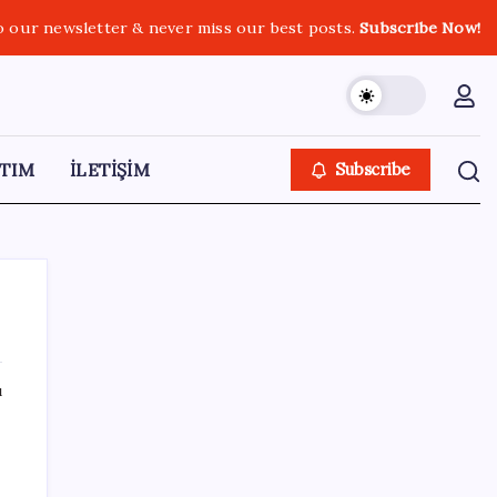
o our newsletter & never miss our best posts.
Subscribe Now!
TIM
İLETİŞİM
Subscribe
ı
SON YAZILAR
‘Çerçeve yasa’yı imzalamamış, paylaşımı
dikkat çekmişti: MHP’den ‘İzzet Ulvi Yönter’