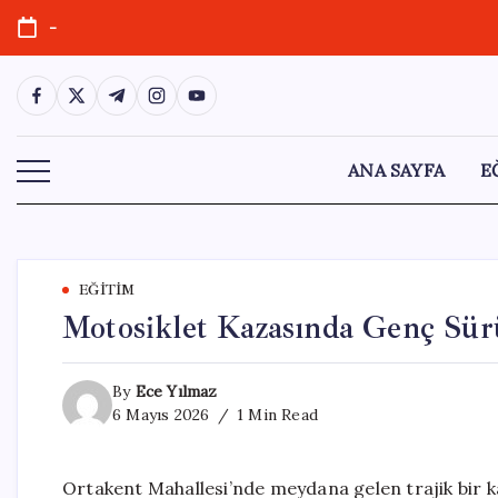
Skip
-
to
content
https://www.facebook.com/
https://twitter.com/
https://t.me/
https://www.instagram.com/
https://youtube.com/
ANA SAYFA
E
EĞITIM
Motosiklet Kazasında Genç Sür
By
Ece Yılmaz
6 Mayıs 2026
1 Min Read
Ortakent Mahallesi’nde meydana gelen trajik bir k