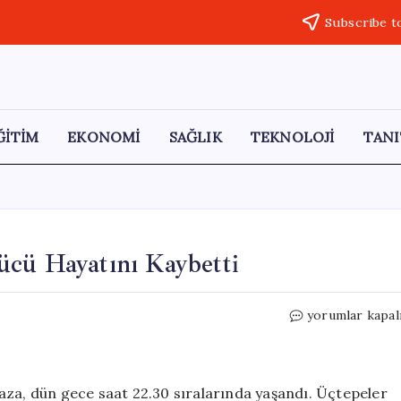
Subscribe t
ĞİTİM
EKONOMİ
SAĞLIK
TEKNOLOJİ
TANI
ücü Hayatını Kaybetti
Motosiklet
yorumlar kapal
Kazasında
Genç
Sürücü
Hayatını
aza, dün gece saat 22.30 sıralarında yaşandı. Üçtepeler