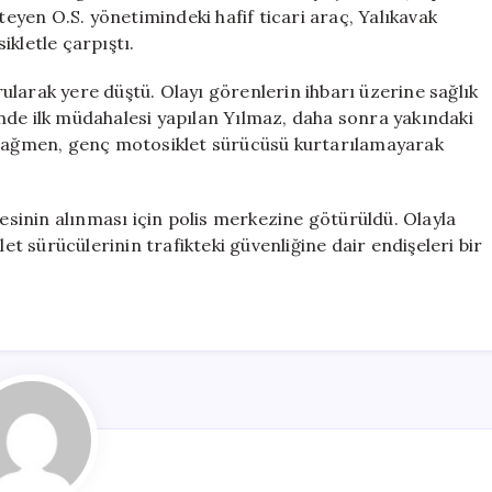
Kaybetti
yen O.S. yönetimindeki hafif ticari araç, Yalıkavak
için
kletle çarpıştı.
larak yere düştü. Olayı görenlerin ihbarı üzerine sağlık
erinde ilk müdahalesi yapılan Yılmaz, daha sonra yakındaki
a rağmen, genç motosiklet sürücüsü kurtarılamayarak
desinin alınması için polis merkezine götürüldü. Olayla
let sürücülerinin trafikteki güvenliğine dair endişeleri bir