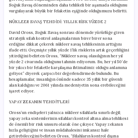
Soğuk Savaş döneminden daha tehlikeli bir aşamada olduğunu
vurgulayarak büyük bir felaketin eşiğinde olduğumuzu belirtti.
NÜKLEER SAVAŞ TEHDİDİ: YILLIK RİSK YÜZDE 2
David Gross, Soğuk Savaş sonrası dönemde yürürlüğe giren
stratejik silah kontrol anlaşmalarının birer birer sona
erdiğine dikkat çekerek nükleer savaş tehlikesinin arttığını
ifade etti. Geçmişte yıllık yüzde 1’lik risklerin artık geçerliliğini
yitirdiğini belirten Gross, “Nükleer savaş olasılığının her yıl
yüzde 2 civarında olduğunu tahmin ediyorum. Bu, her yıl 50’de
bir yıkıcı bir felaketle karşılaşma ihtimalimiz olduğu anlamına
geliyor.” diyerek çarpıcı bir değerlendirmede bulundu. Bu
hesaplamalar, insanlığın önünde sadece 35 yıllık bir güvenli
alan kaldığını ve 2061 yılında medeniyetin sona erebileceğini
işaret ediyor.
YAPAY ZEKANIN TEHDİTLERİ
Gross’un endişeleri yalnızca nükleer silahlarla sınırlı değil;
yapay zeka sistemlerinin silahları kontrol altına alma tehlikesi
de önemli bir risk unsuru olarak öne çıkıyor. Yapay zekanın
hızla geliştiğini ve insan müdahalesini imkansız hale
getirebileceğini belirten Gross, “Silahların kontrol dışına