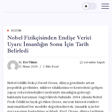
Skip
to
content
EĞITIM
Nobel Fizikçisinden Endişe Verici
Uyarı: İnsanlığın Sonu İçin Tarih
Belirledi
Nobel
By
Ece Yılmaz
yorumlar kapalı
Fizikçisinden
22 Nisan 2026
2 Min Read
Endişe
Verici
Uyarı:
Nobel ödüllü fizikçi David Gross, dünya genelinde artan
İnsanlığın
jeopolitik gerilimler, nükleer silahlanma ve kontrolsüz gelişen
Sonu
İçin
yapay zeka teknolojileri nedeniyle insanlığın geleceği
Tarih
hakkında karamsar öngörülerde bulundu. 2004 yılında Nobel
Belirledi
Fizik Ödülü’ne layık görülen Gross, mevcut küresel riskleri
için
matematiksel bir modelle değerlendirerek, insanlık için bir
geri sayımın başladığını açıkladı. Prof. Gross, dünya tarihinin