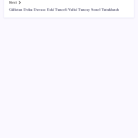
Next
Gülistan Doku Davası: Eski Tunceli Valisi Tuncay Sonel Tutuklandı
SON YAZILAR
Redmi 17 ve 17 5G 7.500 mAh Batarya ile Tanıtıldı
AB’den Ar-Ge’ye 130 milyar euroluk kaynak
Yakıt sıkıntısı Rusya’ya 13 yıllık yasağı kaldırttı
Kılıçdaroğlu görevden almıştı… YSK’den ‘YENİ Parti’
kararı: Mehmet Hadimi Yakupoğlu resmen temsilci
oldu