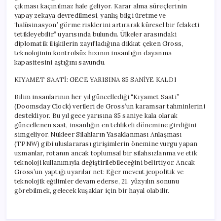
çıkması kaçınılmaz hale geliyor. Karar alma süreçlerinin
yapay zekaya devredilmesi, yanlış bilgi üretme ve
‘halüsinasyon’ görme risklerini artırarak küresel bir felaketi
tetikleyebilir.” uyarısında bulundu. Ülkeler arasındaki
diplomatik ilişkilerin zayıfladığına dikkat çeken Gross,
teknolojinin kontrolsüz hızının insanlığın dayanma
kapasitesini aştığını savundu.
KIYAMET SAATİ: GECE YARISINA 85 SANİYE KALDI
Bilim insanlarının her yıl güncellediği “Kıyamet Saati”
(Doomsday Clock) verileri de Gross’un karamsar tahminlerini
destekliyor. Bu yıl gece yarısına 85 saniye kala olarak
güncellenen saat, insanlığın en tehlikeli dönemine girdiğini
simgeliyor. Nükleer Silahların Yasaklanması Anlaşması
(TPNW) gibi uluslararası girişimlerin önemine vurgu yapan
uzmanlar, rotanın ancak toplumsal bir silahsızlanma ve etik
teknoloji kullanımıyla değiştirilebileceğini belirtiyor. Ancak
Gross’un yaptığı uyarılar net: Eğer mevcut jeopolitik ve
teknolojik eğilimler devam ederse, 21. yüzyılın sonunu
görebilmek, gelecek kuşaklar için bir hayal olabilir.