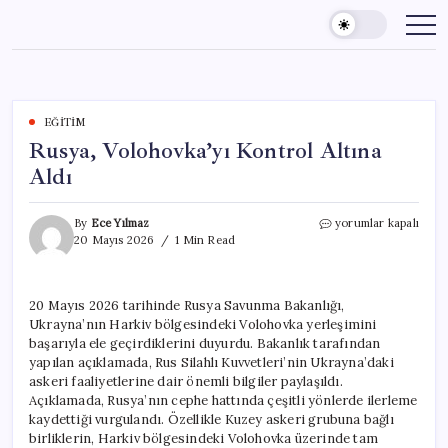
Skip
to
content
EĞITIM
Rusya, Volohovka’yı Kontrol Altına
Aldı
Rusya,
By
Ece Yılmaz
yorumlar kapalı
Volohovka’yı
20 Mayıs 2026
1 Min Read
Kontrol
Altına
Aldı
20 Mayıs 2026 tarihinde Rusya Savunma Bakanlığı,
için
Ukrayna’nın Harkiv bölgesindeki Volohovka yerleşimini
başarıyla ele geçirdiklerini duyurdu. Bakanlık tarafından
yapılan açıklamada, Rus Silahlı Kuvvetleri’nin Ukrayna’daki
askeri faaliyetlerine dair önemli bilgiler paylaşıldı.
Açıklamada, Rusya’nın cephe hattında çeşitli yönlerde ilerleme
kaydettiği vurgulandı. Özellikle Kuzey askeri grubuna bağlı
birliklerin, Harkiv bölgesindeki Volohovka üzerinde tam