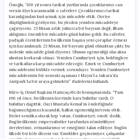
Önoğlu, “100 yıl sonra tarikat yurtlarında çocuklarımız can
versin diye kazanmadık o zaferleri. Çocuklarımızı tarikat
karanlığından kurtarmak için mücadele ettik. Geriye
düştüğümüzü görüyoruz, bu yüzden yeniden mücadeleye
çağırıyoruz. 23 Nisan artık yalnızca bir bayram değil, ilham
aldığımız önemli bir mücadele günü haline geldi. Bu zaferler,
padişah özentilerinin bu ülkenin başına yeni çoraplar örmesi
için kazanılmadı. 23 Nisan, bir bayram günü olmaktan çıktı; bu
nedenle mücadele günü diyoruz. Ulusun egemenliği olacaksa
ulustan korkarak olmaz. Yeniden Cumhuriyet için, holdinglere
ve tarikatlara karşı mücadele edeceğiz. Emek ve Cumhuriyet
mücadelesini birlikte vermek zorundayız. Yeniden Cumhuriyet
mücadelesinin bir sonraki aşaması 1 Mayıs’ta Ankara’da
Anıtpark’ta bir araya gelmektir” ifadelerini kullandı.
Büro-İş Genel Başkanı Hamzaçebi de konuşmasında, “Tam
106 yıl önce, bu ülkenin üzerinde kara bulutlar vardı. O
bulutları dağıttık. Gazi Mustafa Kemal’in önderliğinde
bağımsızlığımızı kazandık, halkın egemenliğini tesis ettik.
Bizler sendika olarak hep ‘vatan, Cumhuriyet, emek’ dedik.
Bugün ülkemiz emperyalistler tarafından sömürülüyor;
derelerimiz, ormanlarımız ve emeğimiz talan ediliyor. Bugün
ülkede bir köle düzeni var. Emekliler geçinemiyor, çalışanlar