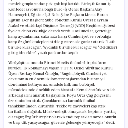
meslek gruplarından pek çok kişi katıldı. Birleşik Kamu-İş
Konfederasyonu’na bağlı Büro-İş Genel Başkanı Alay
Hamzaçebi, Eğitim-İş 3 Nolu Şube Başkanı Mesut Baran,
Eğitim-Der Başkent Şube Yönetim Kurulu Üyesi Bayram
Atakul ve Atatürkçü Düşünce Derneği (ADD) Keçiören Şubesi
üyeleri de bu etkinliğe destek verdi. Katılımcılar, gericiliğe
karşı aydınlanma, saltanata karşı Cumhuriyet ve zorbalığa
karşı özgürlük taleplerini dile getiren sloganlar atarak “Laik
bir ülke kuracağız”, “Aydınlık bir ülke kuracağız” ve “Geldikleri
gibi gidecekler” yazılı pankartlar taşıdı.
Yürüyüşün sonunda Birinci Meclis önünde bir platform
kuruldu. İlk konuşmayı yapan THTM Genel Yürütme Kurulu
Üyesi Berkay Kemal Önoğlu, “Bugün, büyük Cumhuriyet
devriminin en önemli kilometre taşlarından birinin yıl
dönümünü kutluyoruz. Anadolu halkının bu büyük
mücadelesinde öncülük eden Mustafa Kemal Atatürk ve silah
arkadaşlarını anarak başlayalım. Koyu Orta Çağ gölgesini
üzerimizden attık. Çocuklarımızı karanlık ilmihal
tahakkümünden kurtardık. Tekke ve zaviyeleri kapattık,
tarikatları dağıttık. Mürit-mürşit olmayacak, hepimiz yurttaş
olacağız; özgür bireyler olarak kendi topraklarımızda onurlu
ve başı dik yaşayacağız, güvenle geleceğe yürüyeceğiz” dedi.