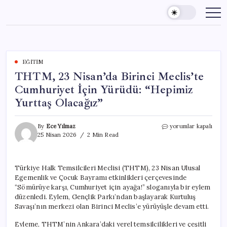
Skip
to
content
EĞITIM
THTM, 23 Nisan’da Birinci Meclis’te
Cumhuriyet İçin Yürüdü: “Hepimiz
Yurttaş Olacağız”
THTM,
By
Ece Yılmaz
yorumlar kapalı
23
25 Nisan 2026
2 Min Read
Nisan’da
Birinci
Meclis’te
Türkiye Halk Temsilcileri Meclisi (THTM), 23 Nisan Ulusal
Cumhuriyet
Egemenlik ve Çocuk Bayramı etkinlikleri çerçevesinde
İçin
Yürüdü:
“Sömürüye karşı, Cumhuriyet için ayağa!” sloganıyla bir eylem
“Hepimiz
düzenledi. Eylem, Gençlik Parkı’ndan başlayarak Kurtuluş
Yurttaş
Savaşı’nın merkezi olan Birinci Meclis’e yürüyüşle devam etti.
Olacağız”
için
Eyleme, THTM’nin Ankara’daki yerel temsilcilikleri ve çeşitli