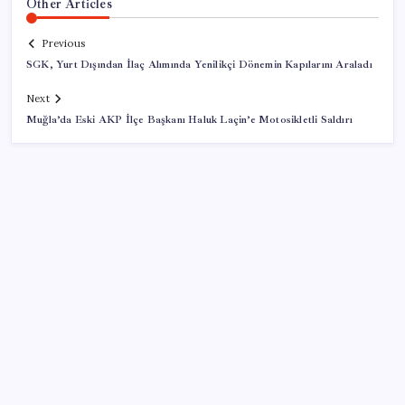
Other Articles
Previous
SGK, Yurt Dışından İlaç Alımında Yenilikçi Dönemin Kapılarını Araladı
Next
Muğla’da Eski AKP İlçe Başkanı Haluk Laçin’e Motosikletli Saldırı
SON YAZILAR
Bakan Yumaklı duyurdu! 688 milyon liralık destek
ödemesi bugün hesaplarda