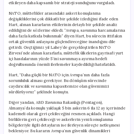
etkileyen daha kapsamlı bir strateji sunduğunu vurguladı.
NATO, müttefikler arasındaki askeri konuşlanma
değişikliklerini çok dikkatli bir şekilde izlediğini ifade eden
Hart, alınan kararların etkilerinin detaylı bir şekilde analiz
edildiğini de sözlerine ekledi. “Avrupa, savunma harcamalarına
daha fazla katkıda bulunmalı” diyen Hart, bu sürecin ittifakın
ortak güvenlik anlayışını güçlendireceğine inandığını dile
getirdi. Geçtiğimiz yıl Lahey’de gerçekleştirilen NATO
Zirvesi’nde alınan kararlarla, müttefik ülkelerin gayrisafi yurt
içi hasılalarının yüzde 5’ini savunmaya ayırma hedefi
doğrultusunda önemli ilerlemeler kaydedildiği hatırlatıldı.
Hart, “Daha güçlü bir NATO için Avrupa’nın daha fazla
sorumluluk alması gerekiyor. Bu dönüşüm sürecinde
caydırıcılık ve savunma kapasitemize olan güvenimizi
sürdürüyoruz” şeklinde konuştu.
Diğer yandan, ABD Savunma Bakanlığı (Pentagon),
Almanya’da konuşlu yaklaşık 5 bin askerin 6 ila 12 ay içerisinde
kademeli olarak geri çekileceğini resmen açıkladı. Hangi
birliklerin geri çekileceği ve askerlerin yeni konuşlanma
bölgeleriyle ilgili detayların ise ilerleyen süreçte netleşmesi
bekleniyor. Bu kararın Avrupa’nın güvenlik dinamikleri