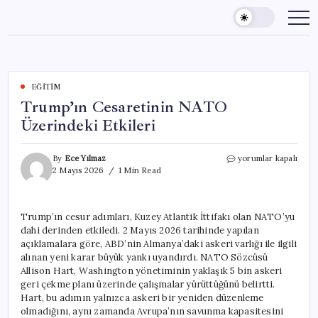
Skip
to
content
EĞITIM
Trump’ın Cesaretinin NATO
Üzerindeki Etkileri
Trump’ın
By
Ece Yılmaz
yorumlar kapalı
Cesaretinin
2 Mayıs 2026
1 Min Read
NATO
Üzerindeki
Etkileri
Trump’ın cesur adımları, Kuzey Atlantik İttifakı olan NATO’yu
için
dahi derinden etkiledi. 2 Mayıs 2026 tarihinde yapılan
açıklamalara göre, ABD’nin Almanya’daki askeri varlığı ile ilgili
alınan yeni karar büyük yankı uyandırdı. NATO Sözcüsü
Allison Hart, Washington yönetiminin yaklaşık 5 bin askeri
geri çekme planı üzerinde çalışmalar yürüttüğünü belirtti.
Hart, bu adımın yalnızca askeri bir yeniden düzenleme
olmadığını, aynı zamanda Avrupa’nın savunma kapasitesini