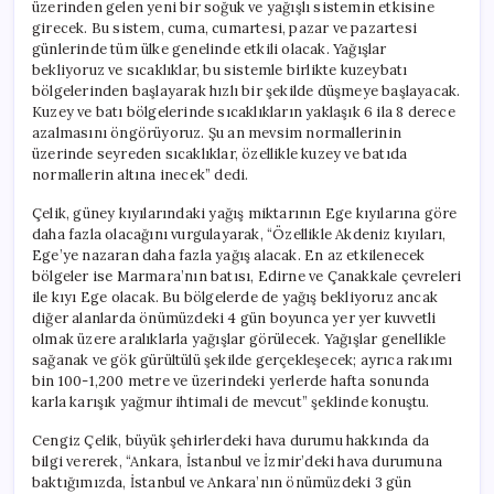
üzerinden gelen yeni bir soğuk ve yağışlı sistemin etkisine
girecek. Bu sistem, cuma, cumartesi, pazar ve pazartesi
günlerinde tüm ülke genelinde etkili olacak. Yağışlar
bekliyoruz ve sıcaklıklar, bu sistemle birlikte kuzeybatı
bölgelerinden başlayarak hızlı bir şekilde düşmeye başlayacak.
Kuzey ve batı bölgelerinde sıcaklıkların yaklaşık 6 ila 8 derece
azalmasını öngörüyoruz. Şu an mevsim normallerinin
üzerinde seyreden sıcaklıklar, özellikle kuzey ve batıda
normallerin altına inecek” dedi.
Çelik, güney kıyılarındaki yağış miktarının Ege kıyılarına göre
daha fazla olacağını vurgulayarak, “Özellikle Akdeniz kıyıları,
Ege’ye nazaran daha fazla yağış alacak. En az etkilenecek
bölgeler ise Marmara’nın batısı, Edirne ve Çanakkale çevreleri
ile kıyı Ege olacak. Bu bölgelerde de yağış bekliyoruz ancak
diğer alanlarda önümüzdeki 4 gün boyunca yer yer kuvvetli
olmak üzere aralıklarla yağışlar görülecek. Yağışlar genellikle
sağanak ve gök gürültülü şekilde gerçekleşecek; ayrıca rakımı
bin 100-1,200 metre ve üzerindeki yerlerde hafta sonunda
karla karışık yağmur ihtimali de mevcut” şeklinde konuştu.
Cengiz Çelik, büyük şehirlerdeki hava durumu hakkında da
bilgi vererek, “Ankara, İstanbul ve İzmir’deki hava durumuna
baktığımızda, İstanbul ve Ankara’nın önümüzdeki 3 gün