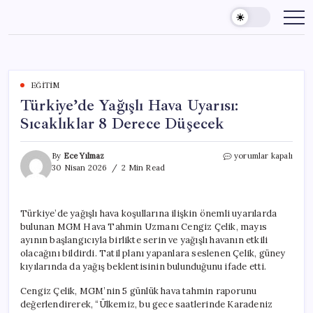
Skip
to
content
EĞITIM
Türkiye’de Yağışlı Hava Uyarısı:
Sıcaklıklar 8 Derece Düşecek
Türkiye’de
By
Ece Yılmaz
yorumlar kapalı
Yağışlı
30 Nisan 2026
2 Min Read
Hava
Uyarısı:
Sıcaklıklar
Türkiye’de yağışlı hava koşullarına ilişkin önemli uyarılarda
8
bulunan MGM Hava Tahmin Uzmanı Cengiz Çelik, mayıs
Derece
Düşecek
ayının başlangıcıyla birlikte serin ve yağışlı havanın etkili
için
olacağını bildirdi. Tatil planı yapanlara seslenen Çelik, güney
kıyılarında da yağış beklentisinin bulunduğunu ifade etti.
Cengiz Çelik, MGM’nin 5 günlük hava tahmin raporunu
değerlendirerek, “Ülkemiz, bu gece saatlerinde Karadeniz