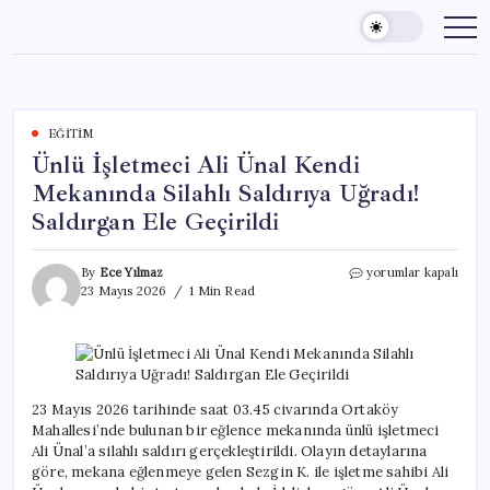
Skip
to
content
EĞITIM
Ünlü İşletmeci Ali Ünal Kendi
Mekanında Silahlı Saldırıya Uğradı!
Saldırgan Ele Geçirildi
Ünlü
By
Ece Yılmaz
yorumlar kapalı
İşletmeci
23 Mayıs 2026
1 Min Read
Ali
Ünal
Kendi
Mekanında
Silahlı
Saldırıya
23 Mayıs 2026 tarihinde saat 03.45 civarında Ortaköy
Uğradı!
Mahallesi’nde bulunan bir eğlence mekanında ünlü işletmeci
Saldırgan
Ali Ünal’a silahlı saldırı gerçekleştirildi. Olayın detaylarına
Ele
göre, mekana eğlenmeye gelen Sezgin K. ile işletme sahibi Ali
Geçirildi