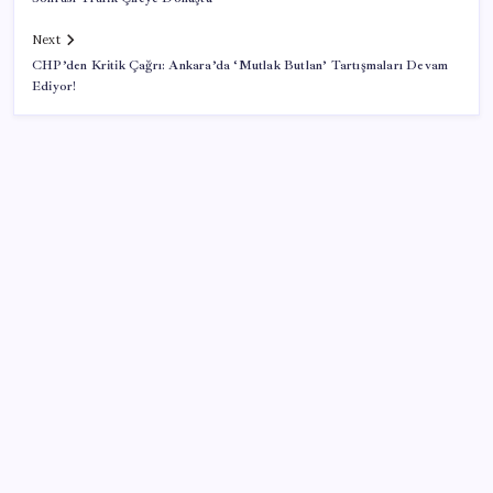
Next
CHP’den Kritik Çağrı: Ankara’da ‘Mutlak Butlan’ Tartışmaları Devam
Ediyor!
SON YAZILAR
Tüm dünyaya ‘tatil daveti’
Mirasta yeni dönem: Satışta ilk hak değişecek
Türkiye’ye gelen turistler alışveriş yapmadı, saçını
yaptırdı!