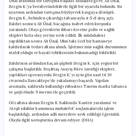
Ünal arasında bir tartışma başladı. İddialara göre, Ali Ünal,
için
Sezgin K.’ya beraberindekilerle ilgili bir uyarıda bulundu. Bu
uyarının ardından tartışma büyüyerek kavgaya dönüştü.
Sezgin K., belinden çıkardığı tabancayla 4-5 el ateş açtı.
Saldırı sonucu Ali Ünal, bacağına isabet eden kurşunla
yaralandı. Olayı görenlerin ihbarı üzerine polis ve sağlık
ekipleri hızla olay yerine sevk edildi. İlk müdahalesi
yapıldıktan sonra Ali Ünal, Ulus’taki özel bir hastaneye
kaldırılarak tedavi altına alındı. İşletmecinin sağlık durumunun
stabil olduğu ve hayati tehlikesinin bulunmadığı bildirildi.
Saldırının ardından kaçan şüpheli Sezgin K. için yoğun bir
çalışma başlatıldı. Beşiktaş Asayiş Büro Amirliği ekipleri,
yaptıkları operasyonla Sezgin K.’yı aynı gün saat 14.30
civarında Sancaktepe’de yakalamayı başardı. Yapılan
aramada, saldırıda kullandığı ruhsatsız Taurus marka tabanca
ve şarjöründe 9 mermi ele geçirildi.
Gözaltına alınan Sezgin K. hakkında ‘Kasten yaralama’ ve
‘Ateşli silahlar kanununa muhalefet’ suçlamalarıyla işlem
başlatıldığı, ardından adli mercilere sevk edildiği öğrenildi.
Olayla ilgili soruşturma devam ediyor. (DHA)