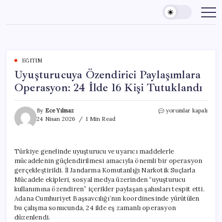
Skip
to
content
EĞITIM
Uyuşturucuya Özendirici Paylaşımlara
Operasyon: 24 İlde 16 Kişi Tutuklandı
Uyuşturucuya
By
Ece Yılmaz
yorumlar kapalı
Özendirici
24 Nisan 2026
1 Min Read
Paylaşımlara
Operasyon:
24
Türkiye genelinde uyuşturucu ve uyarıcı maddelerle
İlde
mücadelenin güçlendirilmesi amacıyla önemli bir operasyon
16
Kişi
gerçekleştirildi. İl Jandarma Komutanlığı Narkotik Suçlarla
Tutuklandı
Mücadele ekipleri, sosyal medya üzerinden “uyuşturucu
için
kullanımına özendiren” içerikler paylaşan şahısları tespit etti.
Adana Cumhuriyet Başsavcılığı’nın koordinesinde yürütülen
bu çalışma sonucunda, 24 ilde eş zamanlı operasyon
düzenlendi.