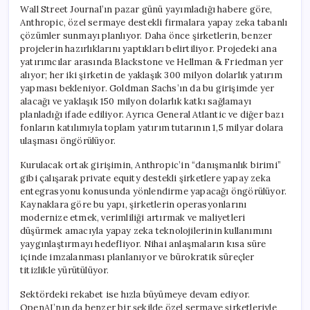
Wall Street Journal’ın pazar günü yayımladığı habere göre,
Anthropic, özel sermaye destekli firmalara yapay zeka tabanlı
çözümler sunmayı planlıyor. Daha önce şirketlerin, benzer
projelerin hazırlıklarını yaptıkları belirtiliyor. Projedeki ana
yatırımcılar arasında Blackstone ve Hellman & Friedman yer
alıyor; her iki şirketin de yaklaşık 300 milyon dolarlık yatırım
yapması bekleniyor. Goldman Sachs’ın da bu girişimde yer
alacağı ve yaklaşık 150 milyon dolarlık katkı sağlamayı
planladığı ifade ediliyor. Ayrıca General Atlantic ve diğer bazı
fonların katılımıyla toplam yatırım tutarının 1,5 milyar dolara
ulaşması öngörülüyor.
Kurulacak ortak girişimin, Anthropic’in “danışmanlık birimi”
gibi çalışarak private equity destekli şirketlere yapay zeka
entegrasyonu konusunda yönlendirme yapacağı öngörülüyor.
Kaynaklara göre bu yapı, şirketlerin operasyonlarını
modernize etmek, verimliliği artırmak ve maliyetleri
düşürmek amacıyla yapay zeka teknolojilerinin kullanımını
yaygınlaştırmayı hedefliyor. Nihai anlaşmaların kısa süre
içinde imzalanması planlanıyor ve bürokratik süreçler
titizlikle yürütülüyor.
Sektördeki rekabet ise hızla büyümeye devam ediyor.
OpenAI’nın da benzer bir şekilde özel sermaye şirketleriyle