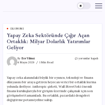
Skip
to
content
EKONOMI
Yapay Zeka Sektöründe Çığır Açan
Ortaklık: Milyar Dolarlık Yatırımlar
Geliyor
Yapay
By
Ece Yılmaz
yorumlar kapalı
Zeka
4 Mayıs 2026
1 Min Read
Sektöründe
Çığır
Açan
Yapay zeka alanındaki büyük bir oyuncu, teknoloji ve finans
Ortaklık:
dünyasını bir araya getiren heyecan verici bir ortaklık kurma
Milyar
Dolarlık
yolunda ilerliyor. Anthropic şirketi, Wall Street’teki önemli
Yatırımlar
finans kuruluşlarıyla bir girişim üzerinde çalışmak için son
Geliyor
görüşmeleri tamamladı. Bu ortaklık, pazardaki dengeleri
için
değiştirme potansiyeline sahip.