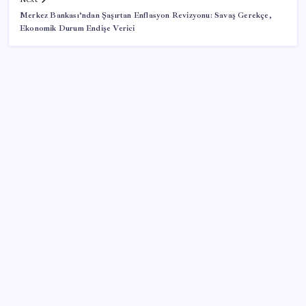
Merkez Bankası’ndan Şaşırtan Enflasyon Revizyonu: Savaş Gerekçe,
Ekonomik Durum Endişe Verici
SON YAZILAR
Benzin fiyatlarına yeni zam yolda: Dünkü indirim
tabelalara yansımamıştı…
23 ülkede faaliyet gösteren Türk devi kararını verdi:
Ülkedeki bütün mağazalarını kapatıyor
Trump yönetimi yeni vergi kararını imzaladı
‘Çerçeve yasa’yı imzalamamış, paylaşımı dikkat