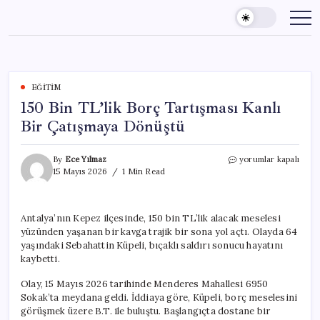
Skip
to
content
EĞITIM
150 Bin TL’lik Borç Tartışması Kanlı
Bir Çatışmaya Dönüştü
150
By
Ece Yılmaz
yorumlar kapalı
Bin
15 Mayıs 2026
1 Min Read
TL’lik
Borç
Tartışması
Antalya’nın Kepez ilçesinde, 150 bin TL’lik alacak meselesi
Kanlı
yüzünden yaşanan bir kavga trajik bir sona yol açtı. Olayda 64
Bir
Çatışmaya
yaşındaki Sebahattin Küpeli, bıçaklı saldırı sonucu hayatını
Dönüştü
kaybetti.
için
Olay, 15 Mayıs 2026 tarihinde Menderes Mahallesi 6950
Sokak’ta meydana geldi. İddiaya göre, Küpeli, borç meselesini
görüşmek üzere B.T. ile buluştu. Başlangıçta dostane bir