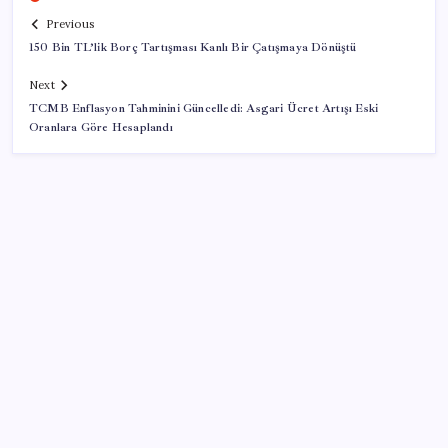
Previous
150 Bin TL’lik Borç Tartışması Kanlı Bir Çatışmaya Dönüştü
Next
TCMB Enflasyon Tahminini Güncelledi: Asgari Ücret Artışı Eski
Oranlara Göre Hesaplandı
SON YAZILAR
İç piyasa unutuldu: Donuk üründe 10 bin tonluk
ihracat kotası, 50 bin tona çıkarıldı
Global Tekstil’de işçi isyanı: 4 aydır maaş yok,