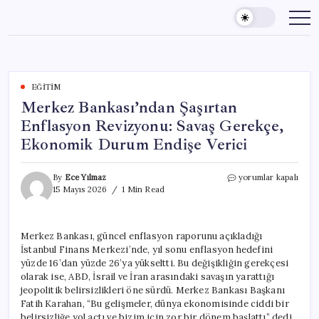
Skip
to
content
EĞITIM
Merkez Bankası’ndan Şaşırtan
Enflasyon Revizyonu: Savaş Gerekçe,
Ekonomik Durum Endişe Verici
Merkez
By
Ece Yılmaz
yorumlar kapalı
Bankası’ndan
15 Mayıs 2026
1 Min Read
Şaşırtan
Enflasyon
Revizyonu:
Merkez Bankası, güncel enflasyon raporunu açıkladığı
Savaş
İstanbul Finans Merkezi’nde, yıl sonu enflasyon hedefini
Gerekçe,
Ekonomik
yüzde 16’dan yüzde 26’ya yükseltti. Bu değişikliğin gerekçesi
Durum
olarak ise, ABD, İsrail ve İran arasındaki savaşın yarattığı
Endişe
jeopolitik belirsizlikleri öne sürdü. Merkez Bankası Başkanı
Verici
Fatih Karahan, “Bu gelişmeler, dünya ekonomisinde ciddi bir
için
belirsizliğe yol açtı ve bizim için zor bir dönem başlattı” dedi.