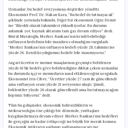
Uzmanlar, bu hedef revizyonuna eleştiriler yöneltti.
Ekonomist Prof. Dr. Hakan Kara, “Bu hedef de tutmayacak”
şeklinde yorumda bulundu. Diğer bir ekonomist Oğuz Demir
ise “Sürekli olarak tahminleri yükseltiyorlar. Bu durumu
anlamak zor; kaynak aktarımı tam gaz devam ediyor” dedi.
Murat Muratoğlu, Merkez Bankası’nın kendi belirlediği
enflasyon hedefinin bile inandırıcı olmadığını vurguladı:
“Merkez Bankası’nın enflasyon hedefi yüzde 28, tahmini ise
yüzde 26. Kendi koyduğumuz hedefe bile inanmıyoruz.”
Asgari ücretin ve memur maaşlarının geçmişte belirlenen
yüzde 16’lık hedefe göre belirlendiğine dikkat çeken uzmanlar,
bu durumda işçi ve memurların nasıl etkileneceğini sorguladı.
Ekonomist Iris Cibre, “Ücretler yüzde 27 zam ile güncellendi
ama enflasyon oranı yüzde 31 seviyesine ulaştı. Şimdi,
beklentiler yüzde 26 olarak güncellendi ama bu tutmayacağını
hepimiz biliyoruz” dedi.
Tüm bu gelişmeler, ekonomik belirsizliklerin ve
istikrarsızlığın öne çıktığı bir dönemde, yurttaşları
kaygılandırmaya devam ediyor. Merkez Bankası’nın hedefleri
ile gerçeğin ne kadar örtüşeceği ise büyük bir merak konusu.
Ekonomik istikrarın sağlanıp sağlanamayacağı ise