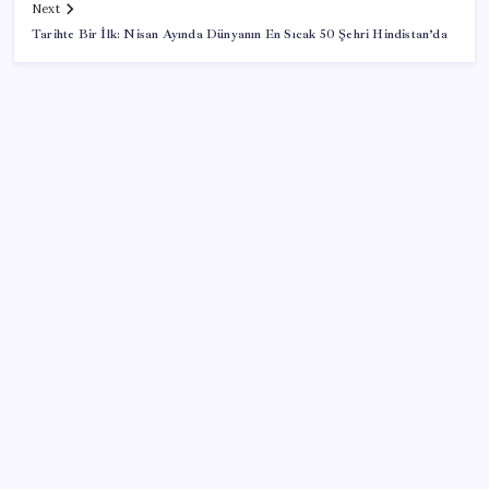
Next
Tarihte Bir İlk: Nisan Ayında Dünyanın En Sıcak 50 Şehri Hindistan’da
SON YAZILAR
Tüm dünyaya ‘tatil daveti’
Mirasta yeni dönem: Satışta ilk hak değişecek
Türkiye’ye gelen turistler alışveriş yapmadı, saçını
yaptırdı!
Halkbank, ikincil halka arz süreci başlattı
Bakan Yumaklı duyurdu! 688 milyon liralık destek