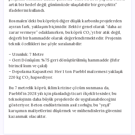
artık bir hedef değil; günümüzde ulaşılabilir bir gerçektir.”
ifadelerini kullandı.
Rosmalen’deki bu köprüyü diğer düşük karbonlu projelerden
ayıran fark, yaklaşım biçimidir. Sektör genel olarak “daha az
zarar vermeye” odaklanırken, bu köprü CO₂’yi bir atık değil,
değerli bir hammadde olarak değerlendirmektedir. Projenin
teknik özellikleri ise şöyle sıralanabilir:
– Uzunluk: 7 Metre
– Geri Dönüşüm: %75 geri dönüştürülmüş hammadde (Sıfır
birincil kum ve çakıl)
– Depolama Kapasitesi: Her 1 ton Paebbl malzemesi yaklaşık
220 kg CO₂ hapsediyor.
Bu 7 metrelik köprü, iklim krizine çözüm sunmasa da,
Paebbl’in 2028 yılı için planladığı ticari ölçekli tesisler, bu
teknolojinin daha büyük projelerde de uygulanabileceğini
gösteriyor. Beton endüstrisinin asıl zorluğu, bu “yeşil”
karışımın maliyetlerini düşürmek ve mühendislerin güvenini
kazanmak olacaktır.