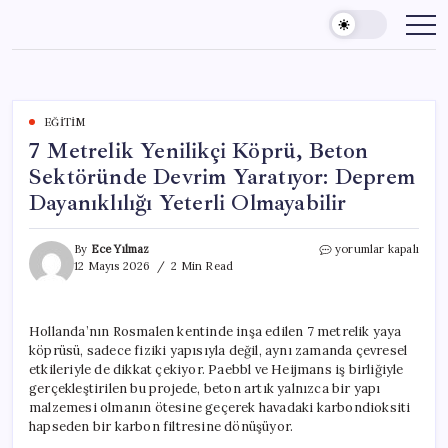
Skip
to
content
EĞITIM
7 Metrelik Yenilikçi Köprü, Beton
Sektöründe Devrim Yaratıyor: Deprem
Dayanıklılığı Yeterli Olmayabilir
7
By
Ece Yılmaz
yorumlar kapalı
Metrelik
12 Mayıs 2026
2 Min Read
Yenilikçi
Köprü,
Beton
Hollanda’nın Rosmalen kentinde inşa edilen 7 metrelik yaya
Sektöründe
köprüsü, sadece fiziki yapısıyla değil, aynı zamanda çevresel
Devrim
Yaratıyor:
etkileriyle de dikkat çekiyor. Paebbl ve Heijmans iş birliğiyle
Deprem
gerçekleştirilen bu projede, beton artık yalnızca bir yapı
Dayanıklılığı
malzemesi olmanın ötesine geçerek havadaki karbondioksiti
Yeterli
hapseden bir karbon filtresine dönüşüyor.
Olmayabilir