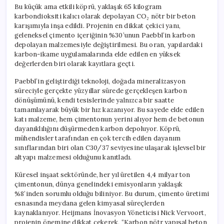
için
Bu küçük ama etkili köprü, yaklaşık 65 kilogram
karbondioksiti kalıcı olarak depolayan CO₂ nötr bir beton
karışımıyla inşa edildi. Projenin en dikkat çekici yanı,
geleneksel çimento içeriğinin %30’unun Paebbl’in karbon
depolayan malzemesiyle değiştirilmesi. Bu oran, yapılardaki
karbon-ikame uygulamalarında elde edilen en yüksek
değerlerden biri olarak kayıtlara geçti.
Paebbl’in geliştirdiği teknoloji, doğada mineralizasyon
süreciyle gerçekte yüzyıllar sürede gerçekleşen karbon
dönüşümünü, kendi tesislerinde yalnızca bir saatte
tamamlayarak büyük bir hız kazanıyor. Bu sayede elde edilen
katı malzeme, hem çimentonun yerini alıyor hem de betonun
dayanıklılığını düşürmeden karbon depoluyor. Köprü,
mühendisler tarafından en çok tercih edilen dayanım
sınıflarından biri olan C30/37 seviyesine ulaşarak işlevsel bir
altyapı malzemesi olduğunu kanıtladı.
Küresel inşaat sektöründe, her yıl üretilen 4,4 milyar ton
çimentonun, dünya genelindeki emisyonların yaklaşık
%8’inden sorumlu olduğu biliniyor. Bu durum, çimento üretimi
esnasında meydana gelen kimyasal süreçlerden
kaynaklanıyor. Heijmans İnovasyon Yöneticisi Nick Vervoort,
projenin önemine dikkat çekerek, “Karbon nötr yapısal beton