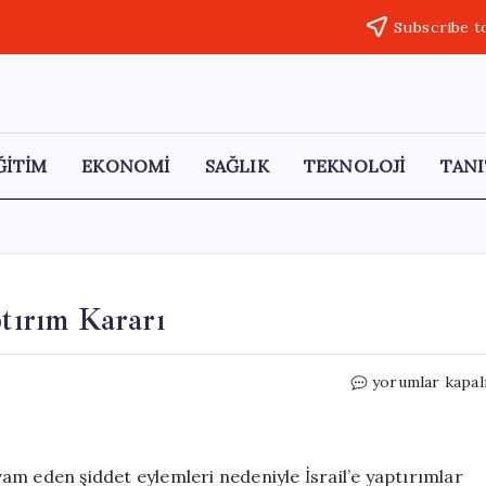
Subscribe t
ĞİTİM
EKONOMİ
SAĞLIK
TEKNOLOJİ
TANI
ptırım Kararı
Avrupa
yorumlar kapal
Birliği’nden
İsrail’e
Yaptırım
Kararı
evam eden şiddet eylemleri nedeniyle İsrail’e yaptırımlar