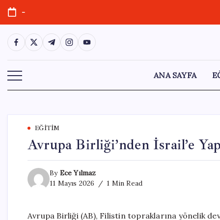
Skip
-
to
content
https://www.facebook.com/
https://twitter.com/
https://t.me/
https://www.instagram.com/
https://youtube.com/
ANA SAYFA
E
EĞITIM
Avrupa Birliği’nden İsrail’e Ya
By
Ece Yılmaz
11 Mayıs 2026
1 Min Read
Avrupa Birliği (AB), Filistin topraklarına yönelik d