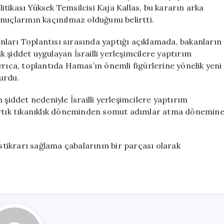
için
olitikası Yüksek Temsilcisi Kaja Kallas, bu kararın arka
nuçlarının kaçınılmaz olduğunu belirtti.
kanları Toplantısı sırasında yaptığı açıklamada, bakanların
ik şiddet uygulayan İsrailli yerleşimcilere yaptırım
yrıca, toplantıda Hamas’ın önemli figürlerine yönelik yeni
urdu.
en şiddet nedeniyle İsrailli yerleşimcilere yaptırım
 artık tıkanıklık döneminden somut adımlar atma dönemin
istikrarı sağlama çabalarının bir parçası olarak