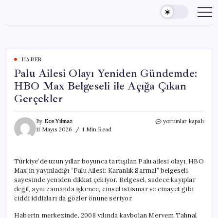
Skip
to
content
HABER
Palu Ailesi Olayı Yeniden Gündemde:
HBO Max Belgeseli ile Açığa Çıkan
Gerçekler
Palu
By
Ece Yılmaz
yorumlar kapalı
Ailesi
11 Mayıs 2026
1 Min Read
Olayı
Yeniden
Gündemde:
Türkiye’de uzun yıllar boyunca tartışılan Palu ailesi olayı, HBO
HBO
Max’in yayınladığı “Palu Ailesi: Karanlık Sarmal” belgeseli
Max
Belgeseli
sayesinde yeniden dikkat çekiyor. Belgesel, sadece kayıplar
ile
değil, aynı zamanda işkence, cinsel istismar ve cinayet gibi
Açığa
ciddi iddiaları da gözler önüne seriyor.
Çıkan
Gerçekler
Haberin merkezinde, 2008 yılında kaybolan Meryem Tahnal