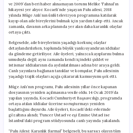
için
ve 2009’dan beri haber alınamayan torunu Melike Tahnal’ın
hikayesi yer alıyor. Kocaeli’nde yaşayan Palu ailesi, 2018
yılında Müge Anlı’nın ünlü televizyon programına katılarak
kayıp olan aile bireylerini bulmak için yardım talep etti. Ancak
zamanla, davanın arka planında yer alan daha karanlık olaylar
ortaya çıktı.
Belgeselde, aile bireylerinin yaşadığı korkunç olaylar
detaylandırılırken, toplumda büyük yankı uyandıran iddialar
da gündeme getiriliyor. Aile üyeleri, yalnızca kayıplarını bulma
umuduyla değil; aynı zamanda kendi içindeki şiddet ve
istismar iddialarının da aydınlatılması adına bir araya geldi.
Canlı yayınlara bağlanan tanıklar ve komşular, Palu ailesinin
yaşadığı trajik olayları açığa çıkararak kamuoyunu şok etti.
Müge Anlı’nın programı, Palu ailesinin yıllar önce kapanan
dosyasının yeniden açılmasına vesile oldu. 14 Ocak 2019’da
yapılan yayında, Kocaeli Cumhuriyet Başsavcılığı, programda
ortaya atılan iddialar üzerine soruşturmayı yeniden
başlattığını duyurdu. Aile üyeleri, Kocaeli’deki evlerinde
gözaltına alındı; Tuncer Ustael ve eşi Emine Ustael ise
İstanbul’daki program stüdyosunda canlı yayında yakalandı.
“Palu Ailesi: Karanlık Sarmal” belgeseli, bu sarsıcı olayın tüm