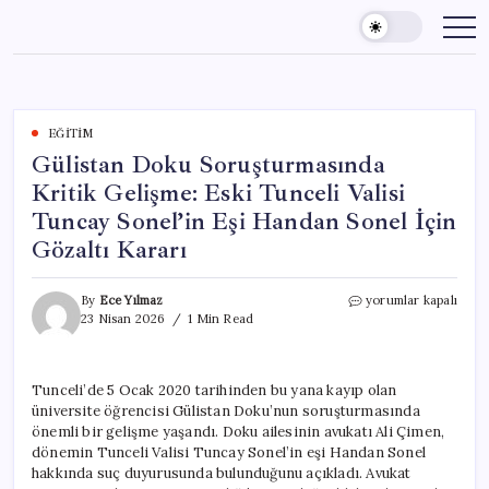
Skip
to
content
EĞITIM
Gülistan Doku Soruşturmasında
Kritik Gelişme: Eski Tunceli Valisi
Tuncay Sonel’in Eşi Handan Sonel İçin
Gözaltı Kararı
Gülistan
By
Ece Yılmaz
yorumlar kapalı
Doku
23 Nisan 2026
1 Min Read
Soruşturmasında
Kritik
Gelişme:
Tunceli’de 5 Ocak 2020 tarihinden bu yana kayıp olan
Eski
üniversite öğrencisi Gülistan Doku’nun soruşturmasında
Tunceli
Valisi
önemli bir gelişme yaşandı. Doku ailesinin avukatı Ali Çimen,
Tuncay
dönemin Tunceli Valisi Tuncay Sonel’in eşi Handan Sonel
Sonel’in
hakkında suç duyurusunda bulunduğunu açıkladı. Avukat
Eşi