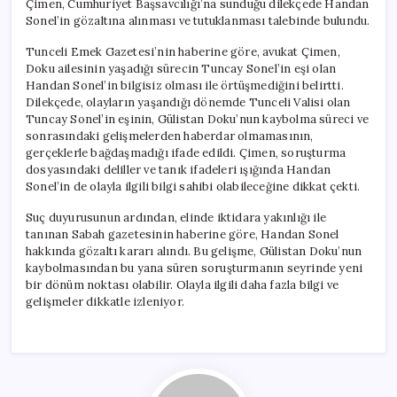
Çimen, Cumhuriyet Başsavcılığı’na sunduğu dilekçede Handan
Handan
Sonel’in gözaltına alınması ve tutuklanması talebinde bulundu.
Sonel
İçin
Tunceli Emek Gazetesi’nin haberine göre, avukat Çimen,
Gözaltı
Doku ailesinin yaşadığı sürecin Tuncay Sonel’in eşi olan
Kararı
Handan Sonel’in bilgisiz olması ile örtüşmediğini belirtti.
için
Dilekçede, olayların yaşandığı dönemde Tunceli Valisi olan
Tuncay Sonel’in eşinin, Gülistan Doku’nun kaybolma süreci ve
sonrasındaki gelişmelerden haberdar olmamasının,
gerçeklerle bağdaşmadığı ifade edildi. Çimen, soruşturma
dosyasındaki deliller ve tanık ifadeleri ışığında Handan
Sonel’in de olayla ilgili bilgi sahibi olabileceğine dikkat çekti.
Suç duyurusunun ardından, elinde iktidara yakınlığı ile
tanınan Sabah gazetesinin haberine göre, Handan Sonel
hakkında gözaltı kararı alındı. Bu gelişme, Gülistan Doku’nun
kaybolmasından bu yana süren soruşturmanın seyrinde yeni
bir dönüm noktası olabilir. Olayla ilgili daha fazla bilgi ve
gelişmeler dikkatle izleniyor.